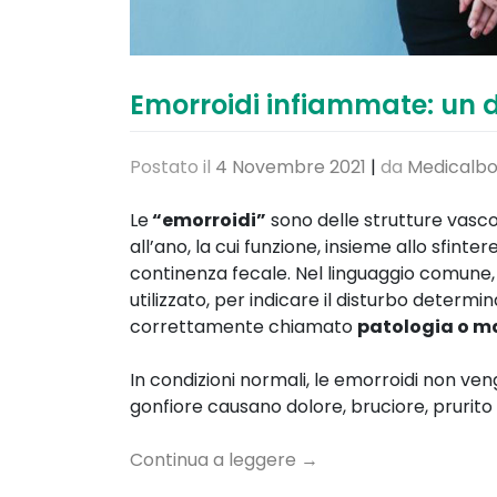
Emorroidi infiammate: un 
Postato il
4 Novembre 2021
|
da
Medicalbo
Le
“emorroidi”
sono delle strutture vascol
all’ano, la cui funzione, insieme allo sfinte
continenza fecale. Nel linguaggio comune
utilizzato, per indicare il disturbo determ
correttamente chiamato
p
atologia o m
In condizioni normali, le emorroidi non ve
gonfiore causano dolore, bruciore, prurit
Continua a leggere
→