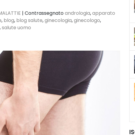
MALATTIE
|
Contrassegnato
andrologia
,
apparato
e
,
blog
,
blog salute
,
ginecologia
,
ginecologo
,
,
salute uomo
I