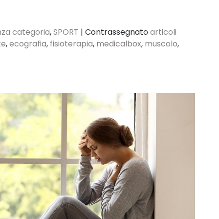
za categoria
,
SPORT
|
Contrassegnato
articoli
te
,
ecografia
,
fisioterapia
,
medicalbox
,
muscolo
,