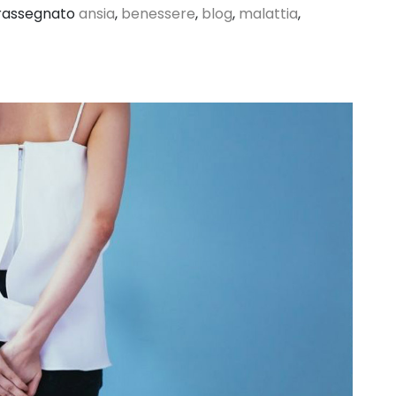
rassegnato
ansia
,
benessere
,
blog
,
malattia
,