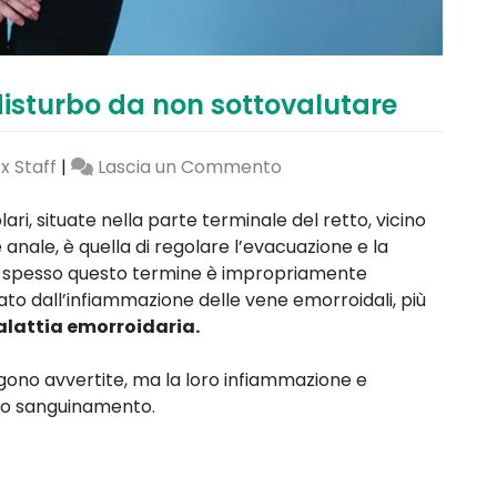
disturbo da non sottovalutare
on
x Staff
|
Lascia un Commento
Emorroidi
infiammate:
ari, situate nella parte terminale del retto, vicino
un
re anale, è quella di regolare l’evacuazione e la
disturbo
, spesso questo termine è impropriamente
da
inato dall’infiammazione delle vene emorroidali, più
non
alattia emorroidaria.
sottovalutare
ngono avvertite, ma la loro infiammazione e
o o sanguinamento.