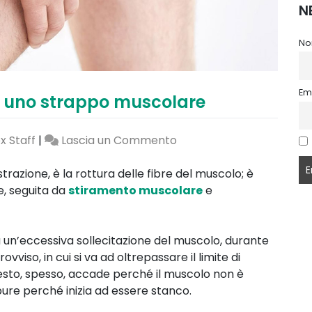
N
No
Em
e uno strappo muscolare
on
x Staff
|
Lascia un Commento
Come
riconoscere
azione, è la rottura delle fibre del muscolo; è
e
e, seguita da
stiramento muscolare
e
curare
uno
strappo
un’eccessiva sollecitazione del muscolo, durante
muscolare
iso, in cui si va ad oltrepassare il limite di
esto, spesso, accade perché il muscolo non è
ure perché inizia ad essere stanco.