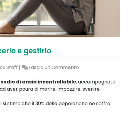
erlo e gestirlo
on
ox Staff
|
Lascia un Commento
Attacco
di
sodio di ansia incontrollabile
, accompagnata
panico:
 ad aver paura di morire, impazzire, svenire,
riconoscerlo
e
i: si stima che il 30% della popolazione ne soffra
gestirlo