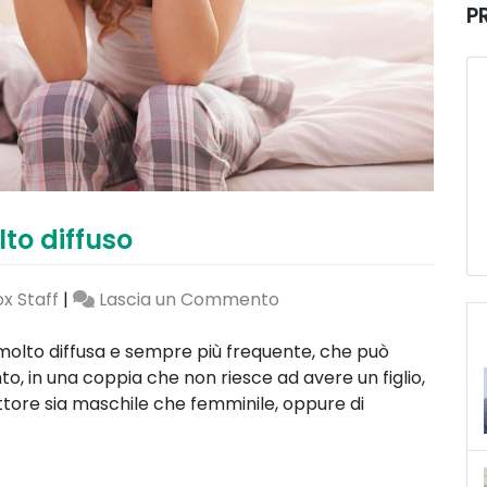
P
lto diffuso
on
x Staff
|
Lascia un Commento
Infertilità:
un
molto diffusa e sempre più frequente, che può
problema
o, in una coppia che non riesce ad avere un figlio,
molto
fattore sia maschile che femminile, oppure di
diffuso