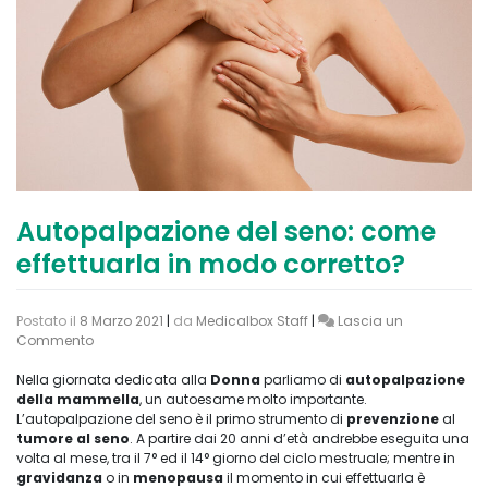
Autopalpazione del seno: come
effettuarla in modo corretto?
Postato il
8 Marzo 2021
|
da
Medicalbox Staff
|
Lascia un
on
Commento
Autopalpazione
del
Nella giornata dedicata alla
Donna
parliamo di
autopalpazione
seno:
della mammella
, un autoesame molto importante.
come
L’autopalpazione del seno è il primo strumento di
prevenzione
al
effettuarla
tumore al seno
. A partire dai 20 anni d’età andrebbe eseguita una
in
volta al mese, tra il 7° ed il 14° giorno del ciclo mestruale; mentre in
modo
gravidanza
o in
menopausa
il momento in cui effettuarla è