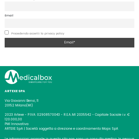
Email
Procedendo accetti la privacy policy
ARTEXE SPA
Via Giovanni Bensi, 11
20152 Milano(MI)
2023 Artexe - P.IVA: 02908570043 - R.E.A.:MI 2035542 - Capitale Sociale i.v. €
120.000,00
PMI Innovativa
ARTEXE SpA | Società soggetta a direzione e coordinamento Maps SpA
Le informazioni proposte in questo sito non sono un consulto medico. In nessun