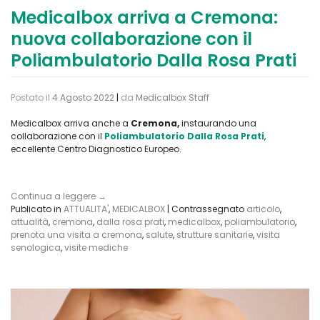
Medicalbox arriva a Cremona:
nuova collaborazione con il
Poliambulatorio Dalla Rosa Prati
Postato il
4 Agosto 2022
|
da
Medicalbox Staff
Medicalbox arriva anche a
Cremona,
instaurando una
collaborazione con il
Poliambulatorio Dalla Rosa Prati
,
eccellente Centro Diagnostico Europeo.
Continua a leggere
→
Publicato in
ATTUALITA'
,
MEDICALBOX
|
Contrassegnato
articolo
,
attualità
,
cremona
,
dalla rosa prati
,
medicalbox
,
poliambulatorio
,
prenota una visita a cremona
,
salute
,
strutture sanitarie
,
visita
senologica
,
visite mediche