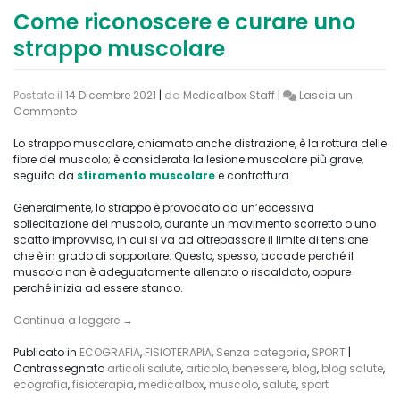
Come riconoscere e curare uno
strappo muscolare
Postato il
14 Dicembre 2021
|
da
Medicalbox Staff
|
Lascia un
on
Commento
Come
riconoscere
Lo strappo muscolare, chiamato anche distrazione, è la rottura delle
e
fibre del muscolo; è considerata la lesione muscolare più grave,
curare
seguita da
stiramento muscolare
e contrattura.
uno
strappo
Generalmente, lo strappo è provocato da un’eccessiva
muscolare
sollecitazione del muscolo, durante un movimento scorretto o uno
scatto improvviso, in cui si va ad oltrepassare il limite di tensione
che è in grado di sopportare. Questo, spesso, accade perché il
muscolo non è adeguatamente allenato o riscaldato, oppure
perché inizia ad essere stanco.
Continua a leggere
→
Publicato in
ECOGRAFIA
,
FISIOTERAPIA
,
Senza categoria
,
SPORT
|
Contrassegnato
articoli salute
,
articolo
,
benessere
,
blog
,
blog salute
,
ecografia
,
fisioterapia
,
medicalbox
,
muscolo
,
salute
,
sport