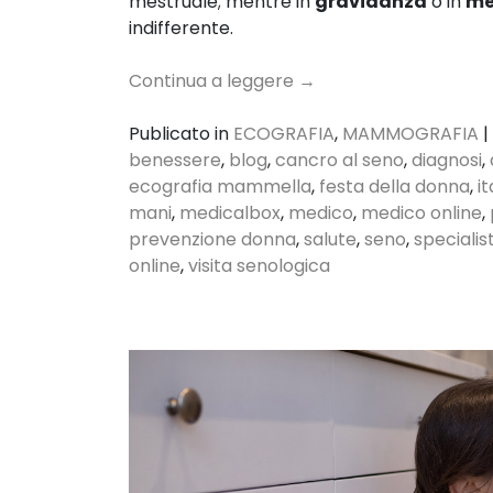
mestruale; mentre in
gravidanza
o in
me
indifferente.
Continua a leggere
→
Publicato in
ECOGRAFIA
,
MAMMOGRAFIA
|
benessere
,
blog
,
cancro al seno
,
diagnosi
,
ecografia mammella
,
festa della donna
,
it
mani
,
medicalbox
,
medico
,
medico online
,
prevenzione donna
,
salute
,
seno
,
specialis
online
,
visita senologica