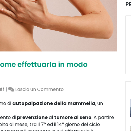
P
come effettuarla in modo
on
ff
|
Lascia un Commento
Autopalpazione
del
mo di
autopalpazione della mammella
, un
seno:
come
mento di
prevenzione
al
tumore al seno
. A partire
effettuarla
a al mese, tra il 7° ed il 14° giorno del ciclo