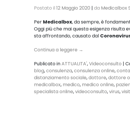
Postato il
12 Maggio 2020
|
da
Medicalbox S
Per
Medicalbox
, da sempre, è fondamenta
Oggi più che mai questa esigenza risulta ev
sta affrontando, causato dal
Coronaviru
Continua a leggere
→
Publicato in
ATTUALITA'
,
Videoconsulto
|
C
blog
,
consulenza
,
consulenza online
,
conta
distanziamento sociale
,
dottore
,
dottore o
medicalbox
,
medico
,
medico online
,
pazie
specialista online
,
videoconsulto
,
virus
,
vis