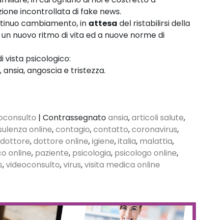
controllarlo?
zione incontrollata di fake news.
ntinuo cambiamento, in
attesa
del ristabilirsi della
 un nuovo ritmo di vita ed a nuove norme di
di vista psicologico:
nsia, angoscia e tristezza.
oconsulto
|
Contrassegnato
ansia
,
articoli salute
,
ulenza online
,
contagio
,
contatto
,
coronavirus
,
dottore
,
dottore online
,
igiene
,
italia
,
malattia
,
o online
,
paziente
,
psicologia
,
psicologo online
,
s
,
videoconsulto
,
virus
,
visita medica online