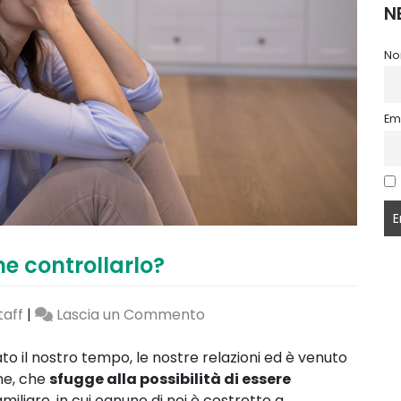
N
No
Em
e controllarlo?
on
taff
|
Lascia un Commento
Stress
da
ato il nostro tempo, le nostre relazioni ed è venuto
Coronavirus,
ne, che
sfugge alla possibilità di essere
come
miliare, in cui ognuno di noi è costretto a