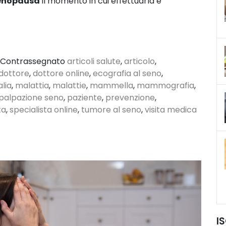
in
nopausa
il momento in cui effettuarla è
modo
corretto?
Contrassegnato
articoli salute
,
articolo
,
dottore
,
dottore online
,
ecografia al seno
,
alia
,
malattia
,
malattie
,
mammella
,
mammografia
,
palpazione seno
,
paziente
,
prevenzione
,
ta
,
specialista online
,
tumore al seno
,
visita medica
I