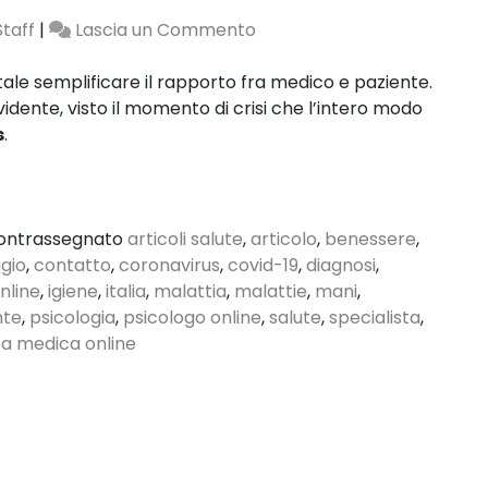
on
taff
|
Lascia un Commento
Consulenza
online
le semplificare il rapporto fra medico e paziente.
con
idente, visto il momento di crisi che l’intero modo
uno
s
.
specialista
grazie
al
Videoconsulto
ontrassegnato
articoli salute
,
articolo
,
benessere
,
gio
,
contatto
,
coronavirus
,
covid-19
,
diagnosi
,
nline
,
igiene
,
italia
,
malattia
,
malattie
,
mani
,
nte
,
psicologia
,
psicologo online
,
salute
,
specialista
,
ita medica online