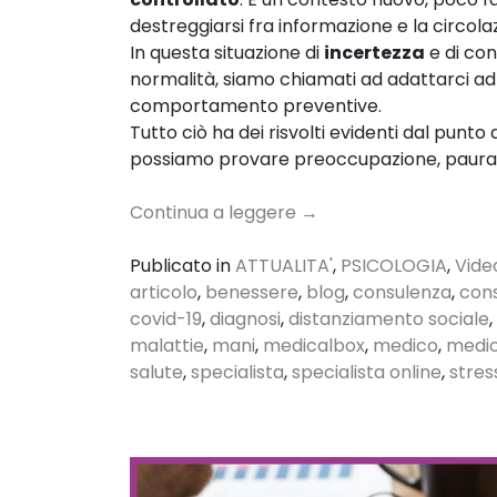
destreggiarsi fra informazione e la circola
In questa situazione di
incertezza
e di co
normalità, siamo chiamati ad adattarci ad
comportamento preventive.
Tutto ciò ha dei risvolti evidenti dal punto 
possiamo provare preoccupazione, paura, a
Continua a leggere
→
Publicato in
ATTUALITA'
,
PSICOLOGIA
,
Vide
articolo
,
benessere
,
blog
,
consulenza
,
cons
covid-19
,
diagnosi
,
distanziamento sociale
,
malattie
,
mani
,
medicalbox
,
medico
,
medic
salute
,
specialista
,
specialista online
,
stres