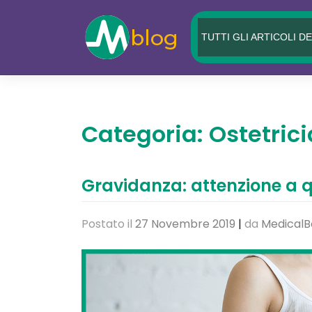
Skip
to
TUTTI GLI ARTICOLI D
content
Categoria:
Ostetrici
Gravidanza: attenzione a q
Postato il
27 Novembre 2019
|
da
MedicalB