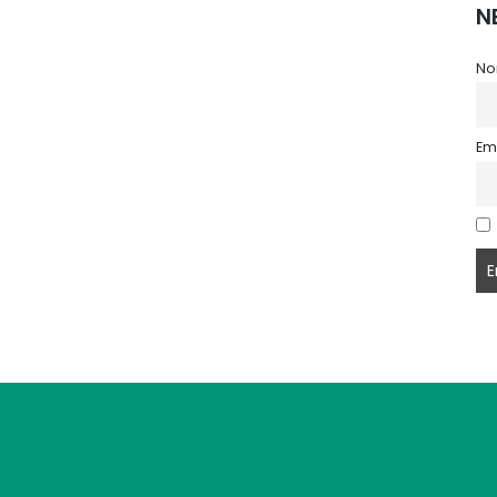
N
No
Em