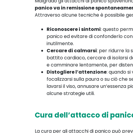
Malgrado gli attacchi di panico spaventin
panico va in remissione spontaneame
Attraverso alcune tecniche è possibile gesti
Riconoscere i sintomi
: questo perm
panico ed evitare di confonderlo con
inutilmente.
Cercare di calmarsi
: per ridurre la 
battito cardiaco, cercare di isolarsi da
e camminare lentamente, per distend
Distogliere l’attenzione
: quando si
focalizzarsi sulla paura o su ciò che 
lavarsi il viso, annusare un’essenza 
alcune strategie utili.
Cura dell’attacco di panic
La cura per gli attacchi di panico può pre