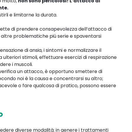
o molto,
non sono pericolosi! L’attacco di
nte.
rli e limitarne la durata.
ette di prendere consapevolezza dell’attacco di
 altre problematiche più serie e spaventarsi
sensazione di ansia, i sintomi e normalizzare il
 ulteriori stimoli, effettuare esercizi di respirazione
ere i muscoli.
 verifica un attacco, è opportuno smettere di
secondo noi è la causa e concentrarsi su altro;
piacevole o fare qualcosa di pratico, possono essere
o
vedere diverse modalità; in genere i trattamenti