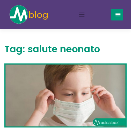
Skip
to
content
Tag:
salute neonato