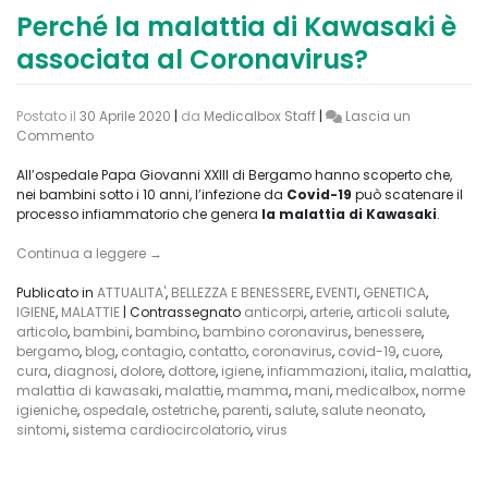
Perché la malattia di Kawasaki è
associata al Coronavirus?
Postato il
30 Aprile 2020
|
da
Medicalbox Staff
|
Lascia un
on
Commento
Perché
la
All’ospedale Papa Giovanni XXIII di Bergamo hanno scoperto che,
malattia
nei bambini sotto i 10 anni, l’infezione da
Covid-19
può scatenare il
di
processo infiammatorio che genera
la malattia di Kawasaki
.
Kawasaki
è
Continua a leggere
→
associata
al
Publicato in
ATTUALITA'
,
BELLEZZA E BENESSERE
,
EVENTI
,
GENETICA
,
Coronavirus?
IGIENE
,
MALATTIE
|
Contrassegnato
anticorpi
,
arterie
,
articoli salute
,
articolo
,
bambini
,
bambino
,
bambino coronavirus
,
benessere
,
bergamo
,
blog
,
contagio
,
contatto
,
coronavirus
,
covid-19
,
cuore
,
cura
,
diagnosi
,
dolore
,
dottore
,
igiene
,
infiammazioni
,
italia
,
malattia
,
malattia di kawasaki
,
malattie
,
mamma
,
mani
,
medicalbox
,
norme
igieniche
,
ospedale
,
ostetriche
,
parenti
,
salute
,
salute neonato
,
sintomi
,
sistema cardiocircolatorio
,
virus