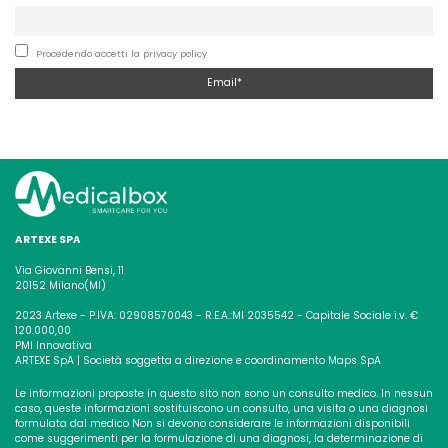
Procedendo accetti la privacy policy
ARTEXE SPA
Via Giovanni Bensi, 11
20152 Milano(MI)
2023 Artexe - P.IVA: 02908570043 - R.E.A.:MI 2035542 - Capitale Sociale i.v. €
120.000,00
PMI Innovativa
ARTEXE SpA | Società soggetta a direzione e coordinamento Maps SpA
Le informazioni proposte in questo sito non sono un consulto medico. In nessun
caso, queste informazioni sostituiscono un consulto, una visita o una diagnosi
formulata dal medico
Non si devono considerare le informazioni disponibili
come suggerimenti per la formulazione di una diagnosi, la determinazione di