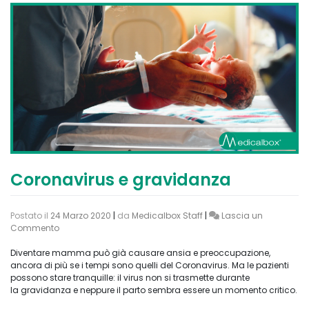
Coronavirus e gravidanza
Postato il
24 Marzo 2020
|
da
Medicalbox Staff
|
Lascia un
on
Commento
Coronavirus
e
Diventare mamma può già causare ansia e preoccupazione,
gravidanza
ancora di più se i tempi sono quelli del Coronavirus. Ma le pazienti
possono stare tranquille: il virus non si trasmette durante
la gravidanza e neppure il parto sembra essere un momento critico.