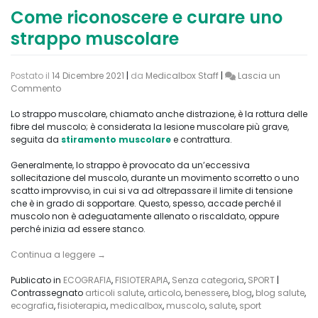
Come riconoscere e curare uno
strappo muscolare
Postato il
14 Dicembre 2021
|
da
Medicalbox Staff
|
Lascia un
on
Commento
Come
riconoscere
Lo strappo muscolare, chiamato anche distrazione, è la rottura delle
e
fibre del muscolo; è considerata la lesione muscolare più grave,
curare
seguita da
stiramento muscolare
e contrattura.
uno
strappo
Generalmente, lo strappo è provocato da un’eccessiva
muscolare
sollecitazione del muscolo, durante un movimento scorretto o uno
scatto improvviso, in cui si va ad oltrepassare il limite di tensione
che è in grado di sopportare. Questo, spesso, accade perché il
muscolo non è adeguatamente allenato o riscaldato, oppure
perché inizia ad essere stanco.
Continua a leggere
→
Publicato in
ECOGRAFIA
,
FISIOTERAPIA
,
Senza categoria
,
SPORT
|
Contrassegnato
articoli salute
,
articolo
,
benessere
,
blog
,
blog salute
,
ecografia
,
fisioterapia
,
medicalbox
,
muscolo
,
salute
,
sport