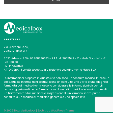
ARTEXE SPA
Via Giovanni Bensi, 11
20152 Milano(MI)
2023 Artexe - P.IVA: 02908570043 - R.E.A.:MI 2035542 - Capitale Sociale i.v. €
120.000,00
PMI Innovativa
ARTEXE SpA | Società soggetta a direzione e coordinamento Maps SpA
Le informazioni proposte in questo sito non sono un consulto medico. In nessun
caso, queste informazioni sostituiscono un consulto, una visita o una diagnosi
formulata dal medico
Non si devono considerare le informazioni disponibili
come suggerimenti per la formulazione di una diagnosi, la determinazione di
un trattamento o l'assunzione o sospensione di un
farmaco senza prima
consultare un medico di medicina generale o uno specialista.
© 2026
Blog Medicalbox
|
Bootstrap WordPress Theme