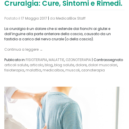
Cruralgia: Cure, Sintomi e Rimedi.
Postato il
17 Maggio 2017
|
da
MedicalBox Staff
La cruralgia è un dolore che si estende dai fianchi ai glutei e
dall’inguine alla parte anteriore della coscia, causato da un
fastidio a carico del nervo crurale (o della coscia).
Continua a leggere
→
Publicato in
FISIOTERAPIA
,
MALATTIE
,
OZONOTERAPIA
|
Contrassegnato
articoli salute
,
articolo
,
blog
,
blog salute
,
dolore
,
dolori muscolari
,
fisioterapia
,
malattia
,
medicalbox
,
muscoli
,
ozonoterapia