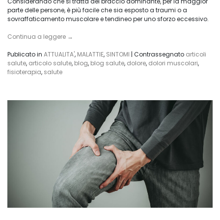
Considerando che si tratta del braccio dominante, per la maggior
parte delle persone, è più facile che sia esposto a traumi o a
sovraffaticamento muscolare e tendineo per uno sforzo eccessivo.
Continua a leggere
→
Publicato in
ATTUALITA'
,
MALATTIE
,
SINTOMI
|
Contrassegnato
articoli
salute
,
articolo salute
,
blog
,
blog salute
,
dolore
,
dolori muscolari
,
fisioterapia
,
salute