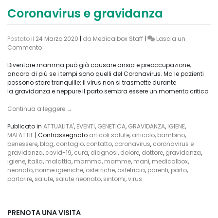
Coronavirus e gravidanza
Postato il
24 Marzo 2020
|
da
Medicalbox Staff
|
Lascia un
on
Commento
Coronavirus
e
Diventare mamma può già causare ansia e preoccupazione,
gravidanza
ancora di più se i tempi sono quelli del Coronavirus. Ma le pazienti
possono stare tranquille: il virus non si trasmette durante
la gravidanza e neppure il parto sembra essere un momento critico.
Continua a leggere
→
Publicato in
ATTUALITA'
,
EVENTI
,
GENETICA
,
GRAVIDANZA
,
IGIENE
,
MALATTIE
|
Contrassegnato
articoli salute
,
articolo
,
bambino
,
benessere
,
blog
,
contagio
,
contatto
,
coronavirus
,
coronavirus e
gravidanza
,
covid-19
,
cura
,
diagnosi
,
dolore
,
dottore
,
gravidanza
,
igiene
,
italia
,
malattia
,
mamma
,
mamme
,
mani
,
medicalbox
,
neonato
,
norme igieniche
,
ostetriche
,
ostetricia
,
parenti
,
parto
,
partorire
,
salute
,
salute neonato
,
sintomi
,
virus
PRENOTA UNA VISITA