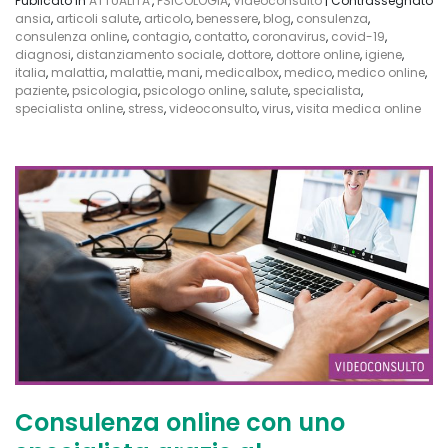
Publicato in
ATTUALITA'
,
PSICOLOGIA
,
Videoconsulto
|
Contrassegnato
ansia
,
articoli salute
,
articolo
,
benessere
,
blog
,
consulenza
,
consulenza online
,
contagio
,
contatto
,
coronavirus
,
covid-19
,
diagnosi
,
distanziamento sociale
,
dottore
,
dottore online
,
igiene
,
italia
,
malattia
,
malattie
,
mani
,
medicalbox
,
medico
,
medico online
,
paziente
,
psicologia
,
psicologo online
,
salute
,
specialista
,
specialista online
,
stress
,
videoconsulto
,
virus
,
visita medica online
Consulenza online con uno