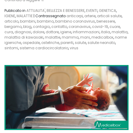
associata
al
Publicato in
ATTUALITA'
,
BELLEZZA E BENESSERE
,
EVENTI
,
GENETICA
,
Coronavirus?
IGIENE
,
MALATTIE
|
Contrassegnato
anticorpi
,
arterie
,
articoli salute
,
articolo
,
bambini
,
bambino
,
bambino coronavirus
,
benessere
,
bergamo
,
blog
,
contagio
,
contatto
,
coronavirus
,
covid-19
,
cuore
,
cura
,
diagnosi
,
dolore
,
dottore
,
igiene
,
infiammazioni
,
italia
,
malattia
,
malattia di kawasaki
,
malattie
,
mamma
,
mani
,
medicalbox
,
norme
igieniche
,
ospedale
,
ostetriche
,
parenti
,
salute
,
salute neonato
,
sintomi
,
sistema cardiocircolatorio
,
virus