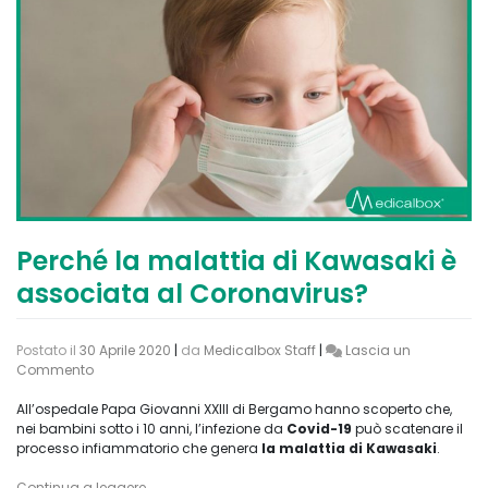
Perché la malattia di Kawasaki è
associata al Coronavirus?
Postato il
30 Aprile 2020
|
da
Medicalbox Staff
|
Lascia un
on
Commento
Perché
la
All’ospedale Papa Giovanni XXIII di Bergamo hanno scoperto che,
malattia
nei bambini sotto i 10 anni, l’infezione da
Covid-19
può scatenare il
di
processo infiammatorio che genera
la malattia di Kawasaki
.
Kawasaki
è
Continua a leggere
→