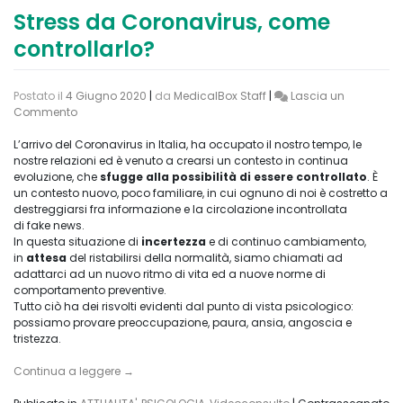
Stress da Coronavirus, come
controllarlo?
Postato il
4 Giugno 2020
|
da
MedicalBox Staff
|
Lascia un
on
Commento
Stress
da
L’arrivo del Coronavirus in Italia, ha occupato il nostro tempo, le
Coronavirus,
nostre relazioni ed è venuto a crearsi un contesto in continua
come
evoluzione, che
sfugge alla possibilità di essere controllato
. È
controllarlo?
un contesto nuovo, poco familiare, in cui ognuno di noi è costretto a
destreggiarsi fra informazione e la circolazione incontrollata
di fake news.
In questa situazione di
incertezza
e di continuo cambiamento,
in
attesa
del ristabilirsi della normalità, siamo chiamati ad
adattarci ad un nuovo ritmo di vita ed a nuove norme di
comportamento preventive.
Tutto ciò ha dei risvolti evidenti dal punto di vista psicologico:
possiamo provare preoccupazione, paura, ansia, angoscia e
tristezza.
Continua a leggere
→