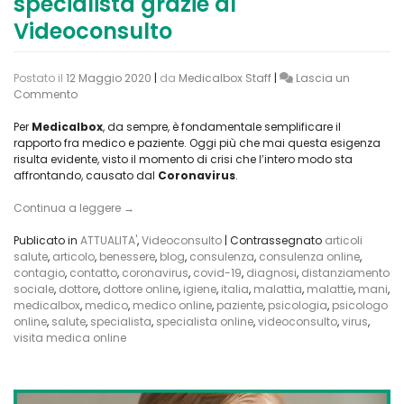
specialista grazie al
Videoconsulto
Postato il
12 Maggio 2020
|
da
Medicalbox Staff
|
Lascia un
on
Commento
Consulenza
online
Per
Medicalbox
, da sempre, è fondamentale semplificare il
con
rapporto fra medico e paziente. Oggi più che mai questa esigenza
uno
risulta evidente, visto il momento di crisi che l’intero modo sta
specialista
affrontando, causato dal
Coronavirus
.
grazie
al
Continua a leggere
→
Videoconsulto
Publicato in
ATTUALITA'
,
Videoconsulto
|
Contrassegnato
articoli
salute
,
articolo
,
benessere
,
blog
,
consulenza
,
consulenza online
,
contagio
,
contatto
,
coronavirus
,
covid-19
,
diagnosi
,
distanziamento
sociale
,
dottore
,
dottore online
,
igiene
,
italia
,
malattia
,
malattie
,
mani
,
medicalbox
,
medico
,
medico online
,
paziente
,
psicologia
,
psicologo
online
,
salute
,
specialista
,
specialista online
,
videoconsulto
,
virus
,
visita medica online