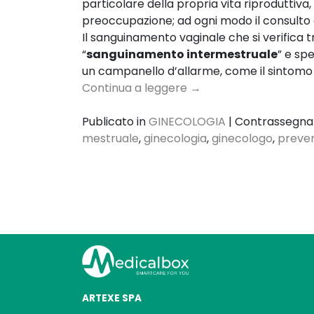
particolare della propria vita riproduttiv
preoccupazione; ad ogni modo il consulto 
Il sanguinamento vaginale che si verifica t
“
sanguinamento intermestruale
” e sp
un campanello d’allarme, come il sintomo 
Continua a leggere
→
Publicato in
GINECOLOGIA
|
Contrassegn
mestruale
,
ginecologia
,
ginecologo
,
preve
ARTEXE SPA