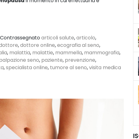
in
nopausa
il momento in cui effettuarla è
modo
corretto?
Contrassegnato
articoli salute
,
articolo
,
dottore
,
dottore online
,
ecografia al seno
,
alia
,
malattia
,
malattie
,
mammella
,
mammografia
,
palpazione seno
,
paziente
,
prevenzione
,
ta
,
specialista online
,
tumore al seno
,
visita medica
I