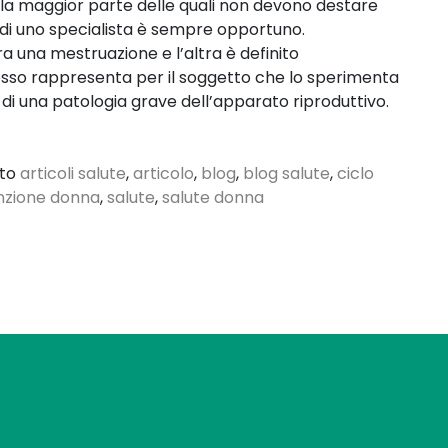
a, la maggior parte delle quali non devono destare
di uno specialista è sempre opportuno.
ra una mestruazione e l’altra è definito
esso rappresenta per il soggetto che lo sperimenta
di una patologia grave dell’apparato riproduttivo.
ato
articoli salute
,
articolo
,
blog
,
blog salute
,
ciclo
nzione donna
,
salute
,
salute donna