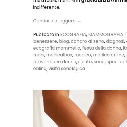
mestruale; mentre in
gravidanza
o in
me
indifferente.
Continua a leggere
→
Publicato in
ECOGRAFIA
,
MAMMOGRAFIA
|
benessere
,
blog
,
cancro al seno
,
diagnosi
,
ecografia mammella
,
festa della donna
,
it
mani
,
medicalbox
,
medico
,
medico online
,
prevenzione donna
,
salute
,
seno
,
specialis
online
,
visita senologica