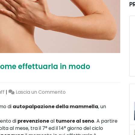
P
come effettuarla in modo
on
ff
|
Lascia un Commento
Autopalpazione
del
mo di
autopalpazione della mammella
, un
seno:
come
mento di
prevenzione
al
tumore al seno
. A partire
effettuarla
a al mese, tra il 7° ed il 14° giorno del ciclo