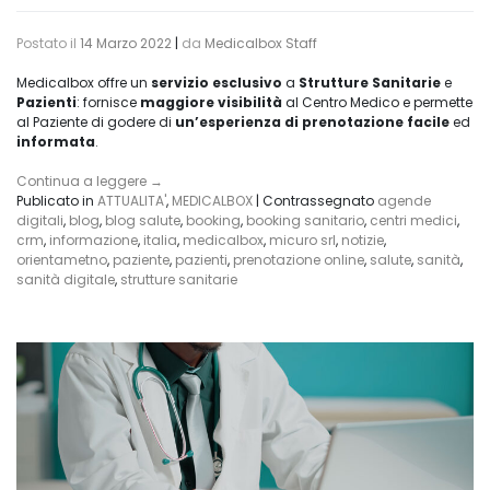
Postato il
14 Marzo 2022
|
da
Medicalbox Staff
Medicalbox offre un
servizio esclusivo
a
Strutture Sanitarie
e
Pazienti
: fornisce
maggiore visibilità
al Centro Medico e permette
al Paziente di godere di
un’esperienza di prenotazione facile
ed
informata
.
Continua a leggere
→
Publicato in
ATTUALITA'
,
MEDICALBOX
|
Contrassegnato
agende
digitali
,
blog
,
blog salute
,
booking
,
booking sanitario
,
centri medici
,
crm
,
informazione
,
italia
,
medicalbox
,
micuro srl
,
notizie
,
orientametno
,
paziente
,
pazienti
,
prenotazione online
,
salute
,
sanità
,
sanità digitale
,
strutture sanitarie