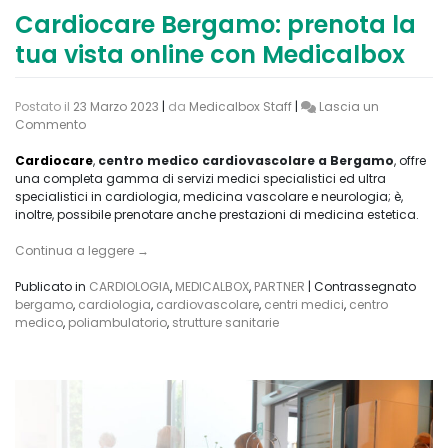
Cardiocare Bergamo: prenota la
tua vista online con Medicalbox
Postato il
23 Marzo 2023
|
da
Medicalbox Staff
|
Lascia un
on
Commento
Cardiocare
Bergamo:
Cardiocare
,
centro medico cardiovascolare a Bergamo
, offre
prenota
una completa gamma di servizi medici specialistici ed ultra
la
specialistici in cardiologia, medicina vascolare e neurologia; è,
tua
inoltre, possibile prenotare anche prestazioni di medicina estetica.
vista
online
Continua a leggere
→
con
Medicalbox
Publicato in
CARDIOLOGIA
,
MEDICALBOX
,
PARTNER
|
Contrassegnato
bergamo
,
cardiologia
,
cardiovascolare
,
centri medici
,
centro
medico
,
poliambulatorio
,
strutture sanitarie