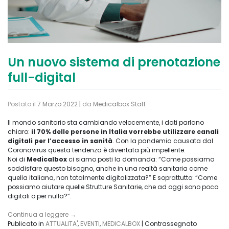
Un nuovo sistema di prenotazione
full-digital
Postato il
7 Marzo 2022
|
da
Medicalbox Staff
Il mondo sanitario sta cambiando velocemente, i dati parlano
chiaro:
il 70% delle persone in Italia vorrebbe utilizzare canali
digitali per l’accesso in sanità
. Con la pandemia causata dal
Coronavirus questa tendenza è diventata più impellente.
Noi di
Medicalbox
ci siamo posti la domanda: “Come possiamo
soddisfare questo bisogno, anche in una realtà sanitaria come
quella italiana, non totalmente digitalizzata?” E soprattutto: “Come
possiamo aiutare quelle Strutture Sanitarie, che ad oggi sono poco
digitali o per nulla?”.
Continua a leggere
→
Publicato in
ATTUALITA'
,
EVENTI
,
MEDICALBOX
|
Contrassegnato