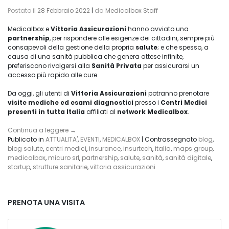
Postato il
28 Febbraio 2022
|
da
Medicalbox Staff
Medicalbox e
Vittoria Assicurazioni
hanno avviato una
partnership
, per rispondere alle esigenze dei cittadini, sempre più
consapevoli della gestione della propria
salute
; e che spesso, a
causa di una sanità pubblica che genera attese infinite,
preferiscono rivolgersi alla
Sanità Privata
per assicurarsi un
accesso più rapido alle cure.
Da oggi, gli utenti di
Vittoria Assicurazioni
potranno prenotare
visite mediche ed esami diagnostici
presso i
Centri Medici
presenti in tutta Italia
affiliati al
network Medicalbox
.
Continua a leggere
→
Publicato in
ATTUALITA'
,
EVENTI
,
MEDICALBOX
|
Contrassegnato
blog
,
blog salute
,
centri medici
,
insurance
,
insurtech
,
italia
,
maps group
,
medicalbox
,
micuro srl
,
partnership
,
salute
,
sanità
,
sanità digitale
,
startup
,
strutture sanitarie
,
vittoria assicurazioni
PRENOTA UNA VISITA