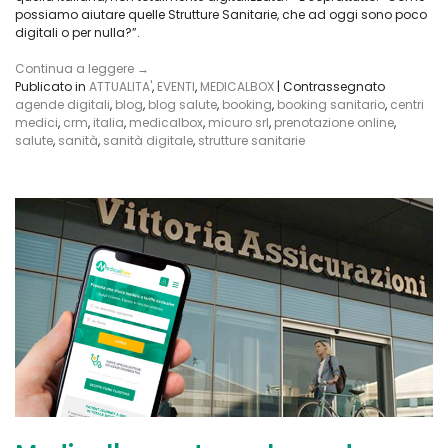
possiamo aiutare quelle Strutture Sanitarie, che ad oggi sono poco
digitali o per nulla?”.
Continua a leggere
→
Publicato in
ATTUALITA'
,
EVENTI
,
MEDICALBOX
|
Contrassegnato
agende digitali
,
blog
,
blog salute
,
booking
,
booking sanitario
,
centri
medici
,
crm
,
italia
,
medicalbox
,
micuro srl
,
prenotazione online
,
salute
,
sanità
,
sanità digitale
,
strutture sanitarie