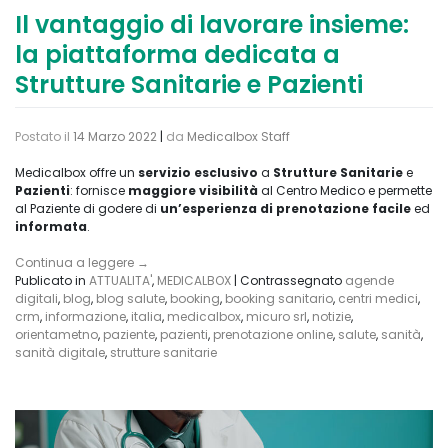
Il vantaggio di lavorare insieme:
la piattaforma dedicata a
Strutture Sanitarie e Pazienti
Postato il
14 Marzo 2022
|
da
Medicalbox Staff
Medicalbox offre un
servizio esclusivo
a
Strutture Sanitarie
e
Pazienti
: fornisce
maggiore visibilità
al Centro Medico e permette
al Paziente di godere di
un’esperienza di prenotazione facile
ed
informata
.
Continua a leggere
→
Publicato in
ATTUALITA'
,
MEDICALBOX
|
Contrassegnato
agende
digitali
,
blog
,
blog salute
,
booking
,
booking sanitario
,
centri medici
,
crm
,
informazione
,
italia
,
medicalbox
,
micuro srl
,
notizie
,
orientametno
,
paziente
,
pazienti
,
prenotazione online
,
salute
,
sanità
,
sanità digitale
,
strutture sanitarie