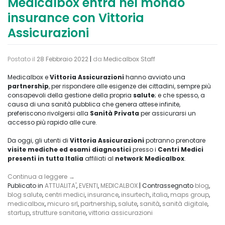
Medicalbox entra nel mondo
insurance con Vittoria
Assicurazioni
Postato il
28 Febbraio 2022
|
da
Medicalbox Staff
Medicalbox e
Vittoria Assicurazioni
hanno avviato una
partnership
, per rispondere alle esigenze dei cittadini, sempre più
consapevoli della gestione della propria
salute
; e che spesso, a
causa di una sanità pubblica che genera attese infinite,
preferiscono rivolgersi alla
Sanità Privata
per assicurarsi un
accesso più rapido alle cure.
Da oggi, gli utenti di
Vittoria Assicurazioni
potranno prenotare
visite mediche ed esami diagnostici
presso i
Centri Medici
presenti in tutta Italia
affiliati al
network Medicalbox
.
Continua a leggere
→
Publicato in
ATTUALITA'
,
EVENTI
,
MEDICALBOX
|
Contrassegnato
blog
,
blog salute
,
centri medici
,
insurance
,
insurtech
,
italia
,
maps group
,
medicalbox
,
micuro srl
,
partnership
,
salute
,
sanità
,
sanità digitale
,
startup
,
strutture sanitarie
,
vittoria assicurazioni