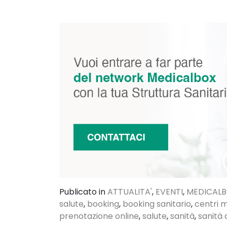
Publicato in
ATTUALITA'
,
EVENTI
,
MEDICAL
salute
,
booking
,
booking sanitario
,
centri m
prenotazione online
,
salute
,
sanità
,
sanità 