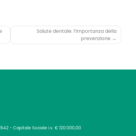
e
Salute dentale: l’importanza della
prevenzione
542 - Capitale Sociale i.v. € 120.000,00