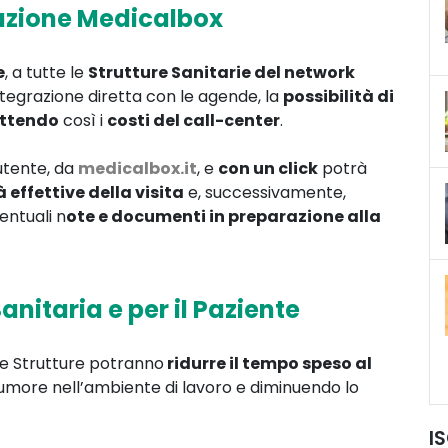
tazione Medicalbox
e
, a tutte le
Strutture Sanitarie del network
ntegrazione diretta con le agende, la
possibilità di
ttendo
così i
costi del call-center
.
’utente, da
medicalbox.it
, e
con un click
potrà
à effettive della visita
e, successivamente,
entuali n
ote e documenti in preparazione alla
anitaria e per il Paziente
le Strutture potranno
ridurre il tempo speso al
more nell’ambiente di lavoro e diminuendo lo
I