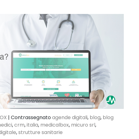
BOX
|
Contrassegnato
agende digitali
,
blog
,
blog
edici
,
crm
,
italia
,
medicalbox
,
micuro srl
,
digitale
,
strutture sanitarie