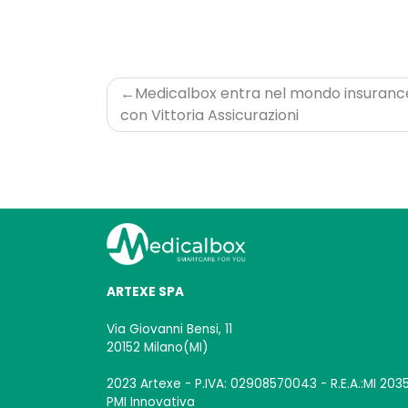
Navigazione
Medicalbox entra nel mondo insuranc
articoli
con Vittoria Assicurazioni
ARTEXE SPA
Via Giovanni Bensi, 11
20152 Milano(MI)
2023 Artexe - P.IVA: 02908570043 - R.E.A.:MI 2035
PMI Innovativa