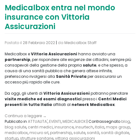
Medicalbox entra nel mondo
insurance con Vittoria
Assicurazioni
Postato il
28 Febbraio 2022
|
da
Medicalbox Staff
Medicalbox e
Vittoria Assicurazioni
hanno avviato una
partnership
, per rispondere alle esigenze dei cittadini, sempre più
consapevoli della gestione della propria
salute
; e che spesso, a
causa di una sanità pubblica che genera attese infinite,
preferiscono rivolgersi alla
Sanità Privata
per assicurarsi un
accesso più rapido alle cure.
Da oggi, gli utenti di
Vittoria Assicurazioni
potranno prenotare
visite mediche ed esami diagnostici
presso i
Centri Medici
presenti in tutta Italia
affiliati al
network Medicalbox
.
Continua a leggere
→
Publicato in
ATTUALITA'
,
EVENTI
,
MEDICALBOX
|
Contrassegnato
blog
,
blog salute
,
centri medici
,
insurance
,
insurtech
,
italia
,
maps group
,
medicalbox
,
micuro srl
,
partnership
,
salute
,
sanità
,
sanità digitale
,
startup
,
strutture sanitarie
,
vittoria assicurazioni