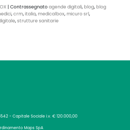
BOX
|
Contrassegnato
agende digitali
,
blog
,
blog
edici
,
crm
,
italia
,
medicalbox
,
micuro srl
,
digitale
,
strutture sanitarie
542 - Capitale Sociale i.v. € 120.000,00
oordinamento Maps SpA