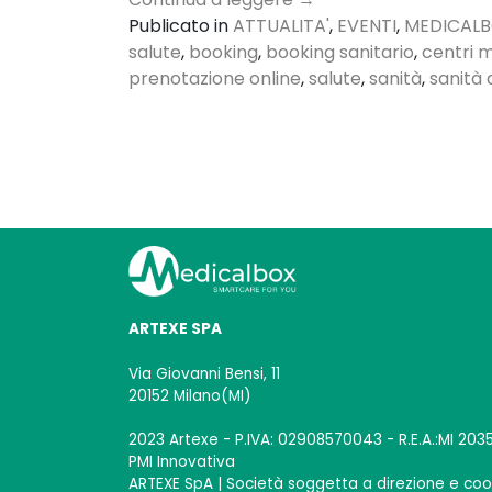
Publicato in
ATTUALITA'
,
EVENTI
,
MEDICAL
salute
,
booking
,
booking sanitario
,
centri m
prenotazione online
,
salute
,
sanità
,
sanità 
ARTEXE SPA
Via Giovanni Bensi, 11
20152 Milano(MI)
2023 Artexe - P.IVA: 02908570043 - R.E.A.:MI 2035
PMI Innovativa
ARTEXE SpA | Società soggetta a direzione e c