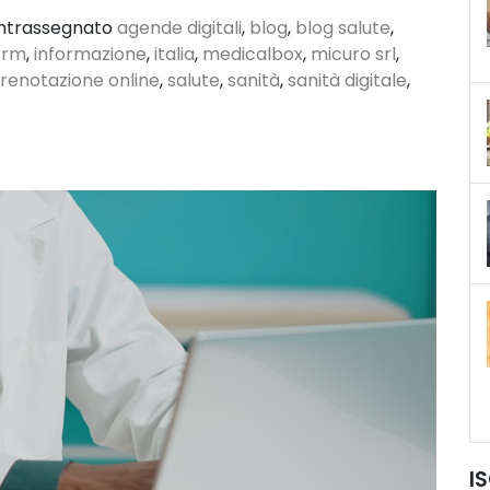
ntrassegnato
agende digitali
,
blog
,
blog salute
,
crm
,
informazione
,
italia
,
medicalbox
,
micuro srl
,
renotazione online
,
salute
,
sanità
,
sanità digitale
,
I