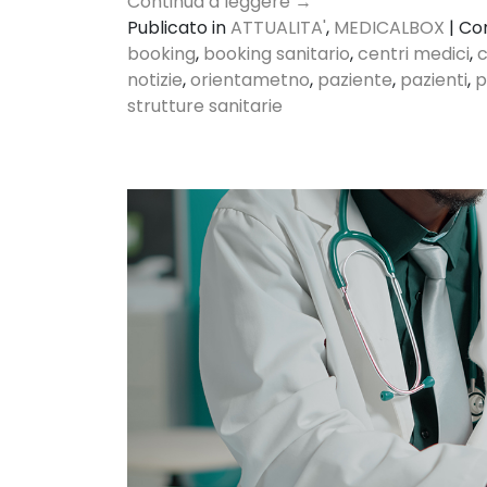
Continua a leggere
→
Publicato in
ATTUALITA'
,
MEDICALBOX
|
Co
booking
,
booking sanitario
,
centri medici
,
notizie
,
orientametno
,
paziente
,
pazienti
,
p
strutture sanitarie