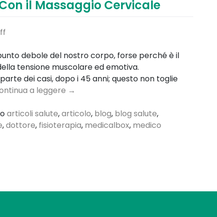
Con il Massaggio Cervicale
ff
punto debole del nostro corpo, forse perché è il
della tensione muscolare ed emotiva.
 parte dei casi, dopo i 45 anni; questo non toglie
ontinua a leggere
→
to
articoli salute
,
articolo
,
blog
,
blog salute
,
e
,
dottore
,
fisioterapia
,
medicalbox
,
medico