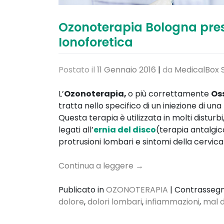
Ozonoterapia Bologna press
Ionoforetica
Postato il
11 Gennaio 2016
|
da
MedicalBox S
L’
Ozonoterapia,
o più correttamente
Os
tratta nello specifico di un iniezione di 
Questa terapia è utilizzata in molti distur
legati all’
ernia del disco
(terapia antalgic
protrusioni lombari e sintomi della cervica
Continua a leggere
→
Publicato in
OZONOTERAPIA
|
Contrasseg
dolore
,
dolori lombari
,
infiammazioni
,
mal d