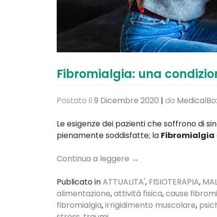
Fibromialgia: una condizi
Postato il
9 Dicembre 2020
|
da
MedicalBox
Le esigenze dei pazienti che soffrono di 
pienamente soddisfatte; la
Fibromialgia
Continua a leggere
→
Publicato in
ATTUALITA'
,
FISIOTERAPIA
,
MAL
alimentazione
,
attività fisica
,
cause fibromi
fibromialgia
,
irrigidimento muscolare
,
psic
stress
,
traumi