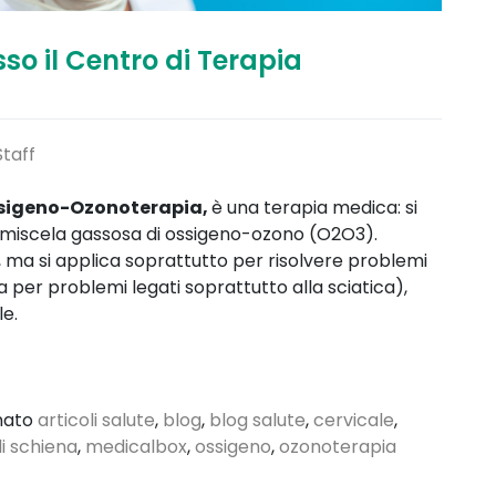
o il Centro di Terapia
taff
sigeno-Ozonoterapia,
è una terapia medica: si
una miscela gassosa di ossigeno-ozono (O2O3).
bi, ma si applica soprattutto per risolvere problemi
a per problemi legati soprattutto alla sciatica),
le.
nato
articoli salute
,
blog
,
blog salute
,
cervicale
,
i schiena
,
medicalbox
,
ossigeno
,
ozonoterapia