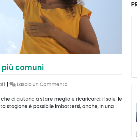
P
bi più comuni
on
aff
|
Lascia un Commento
Salute
in
che ci aiutano a stare meglio e ricaricarci: il sole, le
estate:
ta stagione è possibile imbattersi, anche, in una
i
5
disturbi
più