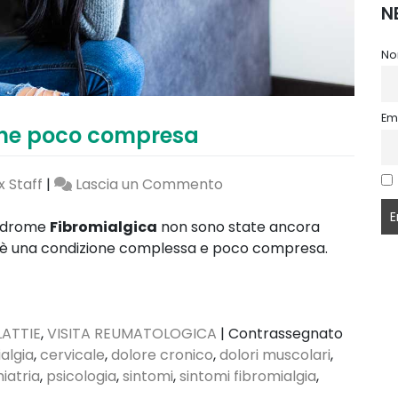
N
No
Em
one poco compresa
on
 Staff
|
Lascia un Commento
Fibromialgia:
una
sindrome
Fibromialgica
non sono state ancora
condizione
è una condizione complessa e poco compresa.
poco
compresa
ATTIE
,
VISITA REUMATOLOGICA
|
Contrassegnato
algia
,
cervicale
,
dolore cronico
,
dolori muscolari
,
hiatria
,
psicologia
,
sintomi
,
sintomi fibromialgia
,