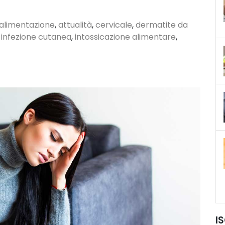
comuni
alimentazione
,
attualità
,
cervicale
,
dermatite da
,
infezione cutanea
,
intossicazione alimentare
,
I