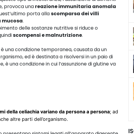
ne, provoca una
reazione immunitaria anomala
uest’ultimo porta alla
scomparsa dei villi
a mucosa
.
imento delle sostanze nutritive si riduce o
uindi
scompensi e malnutrizione
.
 che è una condizione temporanea, causata da un
ganismo, ed è destinata a risolversi in un paio di
e, è una condizione in cui l’assunzione di glutine va
tomi della celiachia variano da persona a persona
; ad
che altre parti dell’organismo.
I
o presentano sintomi legati all’apparato digerente