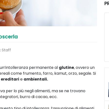
P
oscerla
 Staff
un’intolleranza permanente al
glutine
, ovvero un
eali come frumento, farro, kamut, orzo, segale. Si
 ereditari
e
ambientali.
ova per lo più negli alimenti, ma se ne trovano
egratori, burro di cacao, ecc.
esto tipo di intolleranza, l’assunzione di alimenti