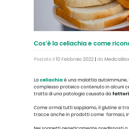
Cos’è la celiachia e come ricon
Postato il
10 Febbraio 2022
|
da
MedicalBox
La
celiachia
è una malattia autoimmune, 
complesso proteico contenuto in alcuni cer
tratta di una patologia causata da
fattori
Come ormai tutti sappiamo, il glutine si tr
tracce anche in prodotti come farmaci, int
Nei soggetti geneticamente predisposti a qu