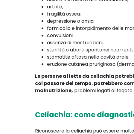
artrite;
fragilità ossea;
depressione o ansia;
formicolio e intorpidimento delle mani
convulsioni;
assenza di mestruazioni;
sterilità o aborti spontanei ricorrenti;
stomatite aftosa nella cavità orale;
eruzione cutanea pruriginosa (derma
Le persone affette da celiachia potre
col passare del tempo, potrebbero co
malnutrizione,
problemi legati al fegato e
Celiachia: come diagnosti
Riconoscere la celiachia può essere molto di