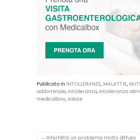
Publicato in
INTOLLERANZE
,
MALATTIE
,
NUTR
addominale
,
intolleranza
,
intolleranza ali
medicalbox
,
salute
Navigazione
Infertilità: un problema molto diffuso