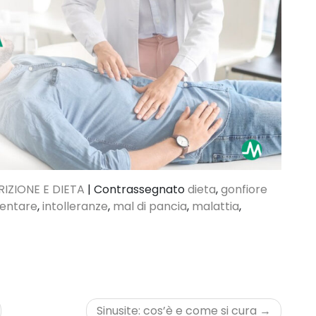
IZIONE E DIETA
|
Contrassegnato
dieta
,
gonfiore
mentare
,
intolleranze
,
mal di pancia
,
malattia
,
Sinusite: cos’è e come si cura