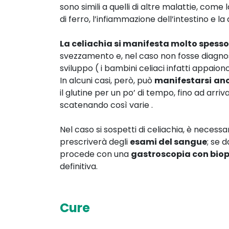
sono simili a quelli di altre malattie, come
di ferro, l’infiammazione dell’intestino e la 
La celiachia si manifesta molto spesso
svezzamento e, nel caso non fosse diagnosti
sviluppo ( i bambini celiaci infatti appaiono
In alcuni casi, però, può
manifestarsi
anc
il glutine per un po’ di tempo, fino ad arri
scatenando così varie .
Nel caso si sospetti di celiachia, è necess
prescriverà degli
esami del sangue
; se d
procede con una
gastroscopia con biops
definitiva.
Cure