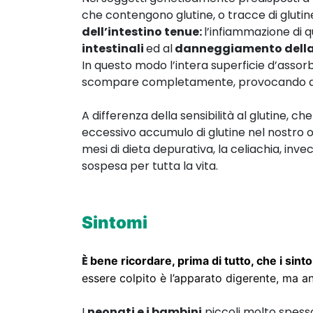
che contengono glutine, o tracce di gluti
dell’intestino tenue:
l’infiammazione di q
intestinali
ed al
danneggiamento dell
In questo modo l’intera superficie d’assorb
scompare completamente, provocando q
A differenza della sensibilità al glutine,
eccessivo accumulo di glutine nel nostro or
mesi di dieta depurativa, la celiachia, invec
sospesa per tutta la vita.
Sintomi
È
bene ricordare, prima di tutto, che i sin
essere colpito è l’apparato digerente, ma an
I
neonati e i bambini
piccoli molto spess