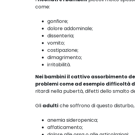
come:
gonfiore;
dolore addominale;
dissenteria;
vomito;
costipazione;
dimagrimento;
irritabilità.
Nei bambini il cattivo assorbimento del
problemi come ad esempio difficoltà di
ritardi nella pubertà, difetti dello smalto de
Gli
adulti
che soffrono di questo disturbo
anemia sideropenica;
affaticamento;
dolore alle ossa o alle articolazioni;