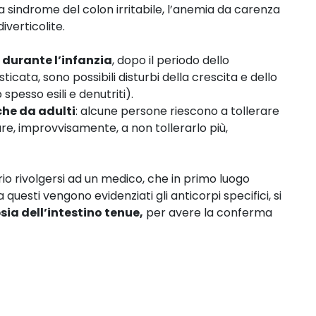
 la sindrome del colon irritabile, l’anemia da carenza
diverticolite.
 durante l’infanzia
, dopo il periodo dello
cata, sono possibili disturbi della crescita e dello
 spesso esili e denutriti).
he da adulti
: alcune persone riescono a tollerare
vare, improvvisamente, a non tollerarlo più,
ario rivolgersi ad un medico, che in primo luogo
a questi vengono evidenziati gli anticorpi specifici, si
ia dell’intestino tenue,
per avere la conferma