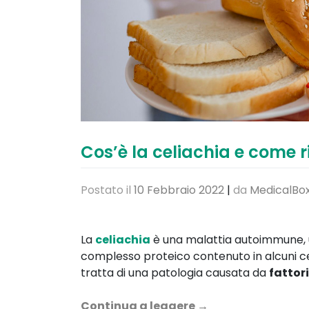
Cos’è la celiachia e come 
Postato il
10 Febbraio 2022
|
da
MedicalBox
La
celiachia
è una malattia autoimmune, 
complesso proteico contenuto in alcuni cer
tratta di una patologia causata da
fattori
Continua a leggere
→