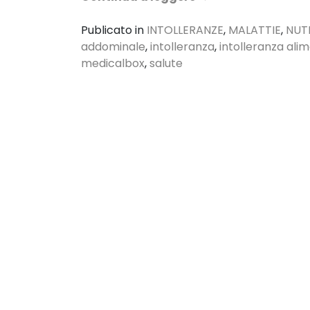
Publicato in
INTOLLERANZE
,
MALATTIE
,
NUTR
addominale
,
intolleranza
,
intolleranza ali
medicalbox
,
salute