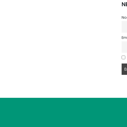
N
No
Em