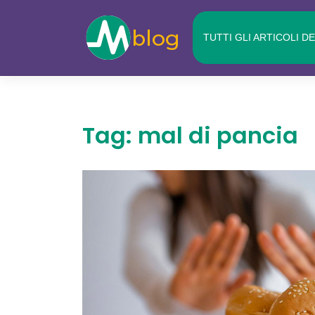
Skip
to
TUTTI GLI ARTICOLI D
content
Tag:
mal di pancia