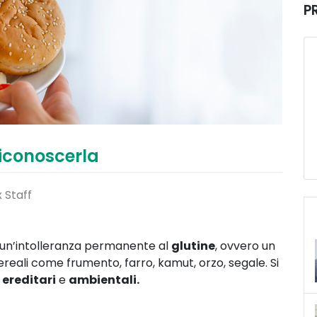
P
riconoscerla
 Staff
un’intolleranza permanente al
glutine
, ovvero un
eali come frumento, farro, kamut, orzo, segale. Si
 ereditari
e
ambientali.