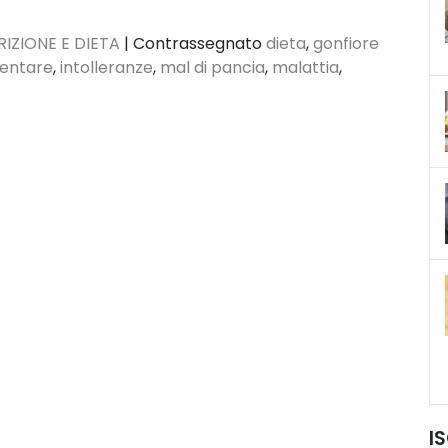
IZIONE E DIETA
|
Contrassegnato
dieta
,
gonfiore
mentare
,
intolleranze
,
mal di pancia
,
malattia
,
I