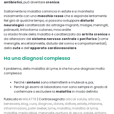
antibiotici
, può diventare
cronica
.
Solitamente la malattia comincia in estate e si manifesta
inizialmente con una
macchia rossa
che si espande lentamente.
Nel giro di qualche tempo, si possono sviluppare
disturbi
neurologici
caratterizzati da artralgie migranti, mialgie, meningiti,
polineuriti, linfocitoma cutaneo, miocardite.
Lo stadio finale della malattia è caratterizzato da
artrite cronica
e
da alterazioni del
sistema nervoso centrale
e
periferico
(come
meningite, encefalomielite, disturbi del sonno e comportamentali),
della
cute
e dell’
apparato cardiovascolare
.
Ha una diagnosi complessa
Il problema, della malattia di Lyme, è che ha una diagnosi molto
complessa.
Perché i
sintomi
sono intermittenti e mutevoli e, poi,
Perché gli esami di laboratorio non sono sempre in grado di
confermare o escludere la
malattia
in modo definito.
Publicato in
MALATTIE
|
Contrassegnato
articoli salute
,
articolo
,
benessere
,
blog
,
cura
,
diagnosi
,
dolore
,
dottore
,
estate
,
infezione
,
infiammazioni
,
justin bieber
,
lyme
,
malattia
,
malattia di lyme
,
malattie
,
medicalbox
,
meningite
,
puntura di zecca
,
salute
,
sintomi
,