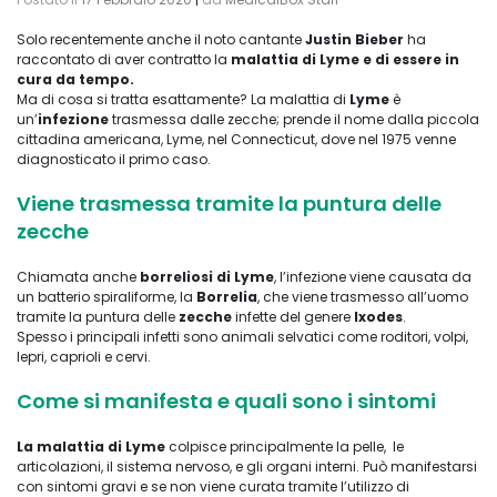
Solo recentemente anche il noto cantante
Justin Bieber
ha
raccontato di aver contratto la
malattia di Lyme e di essere in
cura da tempo.
Ma di cosa si tratta esattamente? La malattia di
Lyme
è
un’
infezione
trasmessa dalle zecche; prende il nome dalla piccola
cittadina americana, Lyme, nel Connecticut, dove nel 1975 venne
diagnosticato il primo caso.
Viene trasmessa tramite la puntura delle
zecche
Chiamata anche
borreliosi di Lyme
, l’infezione viene causata da
un batterio spiraliforme, la
Borrelia
, che viene trasmesso all’uomo
tramite la puntura delle
zecche
infette del genere
Ixodes
.
Spesso i principali infetti sono animali selvatici come roditori, volpi,
lepri, caprioli e cervi.
Come si manifesta e quali sono i sintomi
La malattia di Lyme
colpisce principalmente la pelle, le
articolazioni, il sistema nervoso, e gli organi interni. Può manifestarsi
con sintomi gravi e se non viene curata tramite l’utilizzo di