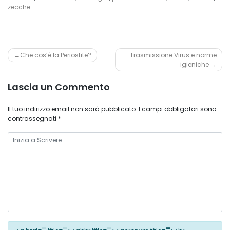
zecche
Navigazione
Che cos’è la Periostite?
Trasmissione Virus e norme
igieniche
articoli
Lascia un Commento
Il tuo indirizzo email non sarà pubblicato.
I campi obbligatori sono
contrassegnati
*