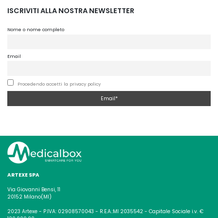
ISCRIVITI ALLA NOSTRA NEWSLETTER
Nome o nome completo
Email
Procedendo accetti la privacy policy
ARTEXE SPA
Via Giovanni Bensi, 11
20152 Milano(MI)
2023 Artexe - P.IVA: 02908570043 - R.E.A.:MI 2035542 - Capitale Sociale i.v. €