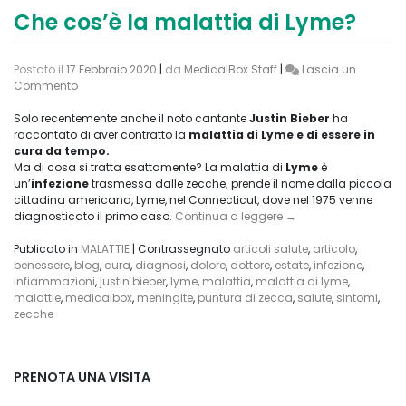
Che cos’è la malattia di Lyme?
Postato il
17 Febbraio 2020
|
da
MedicalBox Staff
|
Lascia un
on
Commento
Che
cos’è
Solo recentemente anche il noto cantante
Justin Bieber
ha
la
raccontato di aver contratto la
malattia di Lyme e di essere in
malattia
cura da tempo.
di
Ma di cosa si tratta esattamente? La malattia di
Lyme
è
Lyme?
un’
infezione
trasmessa dalle zecche; prende il nome dalla piccola
cittadina americana, Lyme, nel Connecticut, dove nel 1975 venne
diagnosticato il primo caso.
Continua a leggere
→
Publicato in
MALATTIE
|
Contrassegnato
articoli salute
,
articolo
,
benessere
,
blog
,
cura
,
diagnosi
,
dolore
,
dottore
,
estate
,
infezione
,
infiammazioni
,
justin bieber
,
lyme
,
malattia
,
malattia di lyme
,
malattie
,
medicalbox
,
meningite
,
puntura di zecca
,
salute
,
sintomi
,
zecche
PRENOTA UNA VISITA