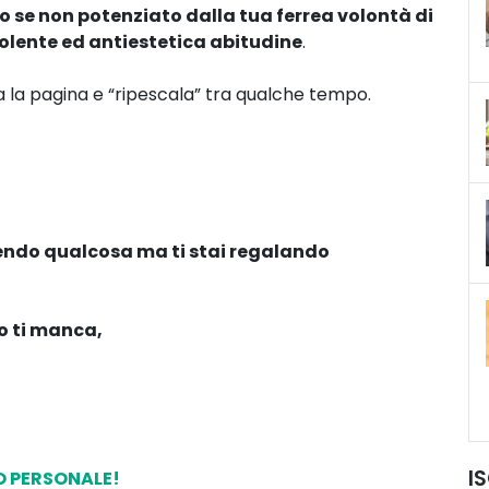
nso se non potenziato dalla tua ferrea volontà di
lente ed antiestetica abitudine
.
a la pagina e “ripescala” tra qualche tempo.
liendo qualcosa ma ti stai regalando
o ti manca,
I
O PERSONALE!