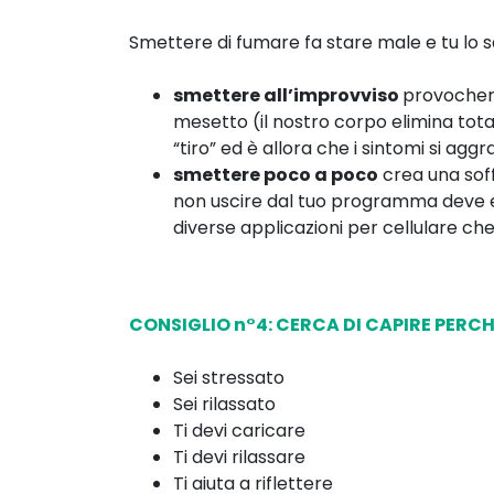
Smettere di fumare fa stare male e tu lo sai
smettere all’improvviso
provocherà
mesetto (il nostro corpo elimina tot
“tiro” ed è allora che i sintomi si agg
smettere poco a poco
crea una soff
non uscire dal tuo programma deve e
diverse applicazioni per cellulare che
CONSIGLIO n°4: CERCA DI CAPIRE PERCH
Sei stressato
Sei rilassato
Ti devi caricare
Ti devi rilassare
Ti aiuta a riflettere