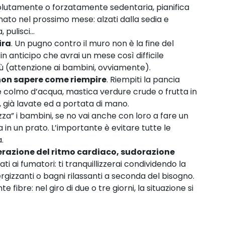
olutamente o forzatamente sedentaria, pianifica
o nel prossimo mese: alzati dalla sedia e
, pulisci…
ira
. Un pugno contro il muro non è la fine del
in anticipo che avrai un mese così difficile
ù (attenzione ai bambini, ovviamente).
non sapere come riempire
. Riempiti la pancia
e colmo d’acqua, mastica verdure crude o frutta in
già lavate ed a portata di mano.
iazza” i bambini, se no vai anche con loro a fare un
a in un prato. L’importante è evitare tutte le
.
terazione del ritmo cardiaco, sudorazione
ati ai fumatori: ti tranquillizzerai condividendo la
gizzanti o bagni rilassanti a seconda del bisogno.
te fibre: nel giro di due o tre giorni, la situazione si