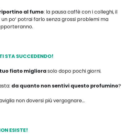
riportino al fumo
: la pausa caffè con i colleghi, il
r un po’ potrai farlo senza grossi problemi ma
 supporteranno.
 TI STA SUCCEDENDO!
l tuo fiato migliora
solo dopo pochi giorni.
asta:
da quanto non sentivi questo profumino
?
aviglia non doversi più vergognare…
NON ESISTE!