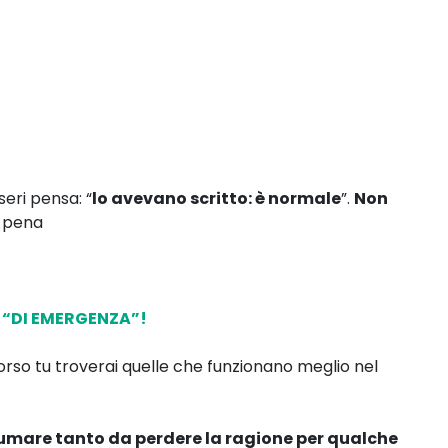
seri pensa: “
lo avevano scritto: è normale
”.
Non
a pena
I “DI EMERGENZA”!
corso tu troverai quelle che funzionano meglio nel
fumare tanto da perdere la ragione per qualche