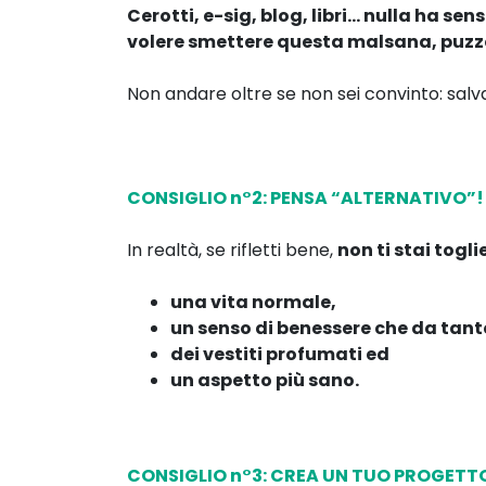
Cerotti, e-sig, blog, libri… nulla ha se
volere smettere questa malsana, puzzo
Non andare oltre se non sei convinto: salv
CONSIGLIO n°2: PENSA “ALTERNATIVO”!
In realtà, se rifletti bene,
non ti stai tog
una vita normale,
un senso di benessere che da tant
dei vestiti profumati ed
un aspetto più sano.
CONSIGLIO n°3: CREA UN TUO PROGETT