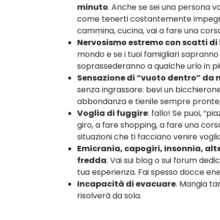
minuto
. Anche se sei una persona v
come tenerti costantemente impegnat
cammina, cucina, vai a fare una corsa
Nervosismo estremo con scatti di 
mondo e se i tuoi famigliari sapranno 
soprassederanno a qualche urlo in pi
Sensazione di “vuoto dentro” da 
senza ingrassare: bevi un bicchieron
abbondanza e tienile sempre pronte, 
Voglia di fuggire
: fallo! Se puoi, “p
giro, a fare shopping, a fare una cors
situazioni che ti facciano venire voglia
Emicrania, capogiri, insonnia, al
fredda
. Vai sui blog o sui forum dedic
tua esperienza. Fai spesso docce ener
Incapacità di evacuare
. Mangia tan
risolverà da sola.