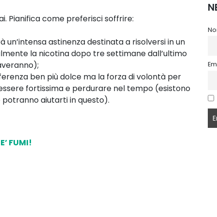
N
. Pianifica come preferisci soffrire:
No
 un’intensa astinenza destinata a risolversi in un
almente la nicotina dopo tre settimane dall’ultimo
raveranno);
Em
erenza ben più dolce ma la forza di volontà per
ssere fortissima e perdurare nel tempo (esistono
 potranno aiutarti in questo).
E’ FUMI!