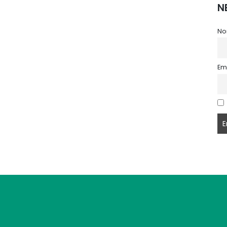
N
No
Em