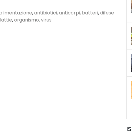
alimentazione
,
antibiotici
,
anticorpi
,
batteri
,
difese
attie
,
organismo
,
virus
I