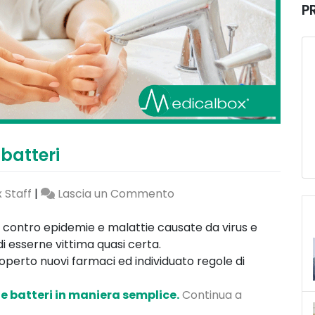
P
batteri
on
 Staff
|
Lascia un Commento
Come
difendersi
ontro epidemie e malattie causate da virus e
da
i esserne vittima quasi certa.
virus
coperto nuovi farmaci ed individuato regole di
e
batteri
 e batteri in maniera semplice.
Continua a