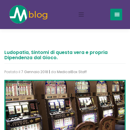
Skip
to
content
Ludopatia, Sintomi di questa vera e propria
Dipendenza dal Gioco.
Postato il
7 Gennaio 2018
|
da
MedicalBox Staff