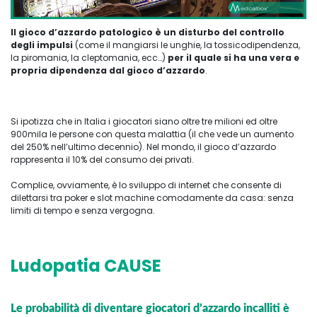
Il gioco d’azzardo patologico è un disturbo del controllo
degli impulsi
(come il mangiarsi le unghie, la tossicodipendenza,
la piromania, la cleptomania, ecc…)
per il quale si ha una vera e
propria dipendenza dal gioco d’azzardo
.
Si ipotizza che in Italia i giocatori siano oltre tre milioni ed oltre
900mila le persone con questa malattia (il che vede un aumento
del 250% nell’ultimo decennio). Nel mondo, il gioco d’azzardo
rappresenta il 10% del consumo dei privati.
Complice, ovviamente, è lo sviluppo di internet che consente di
dilettarsi tra poker e slot machine comodamente da casa: senza
limiti di tempo e senza vergogna.
Ludopatia CAUSE
Le probabilità di diventare giocatori d’azzardo incalliti è