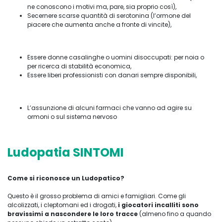
ne conoscono i motivi ma, pare, sia proprio così),
Secernere scarse quantità di serotonina (l’ormone del
piacere che aumenta anche a fronte di vincite),
Essere donne casalinghe o uomini disoccupati: per noia o
per ricerca di stabilità economica,
Essere liberi professionisti con danari sempre disponibili,
L’assunzione di alcuni farmaci che vanno ad agire su
ormoni o sul sistema nervoso
Ludopatia SINTOMI
Come si riconosce un Ludopatico?
Questo è il grosso problema di amici e famigliari. Come gli
alcolizzati, i cleptomani ed i drogati,
i giocatori incalliti sono
bravissimi a nascondere le loro tracce
(almeno fino a quando