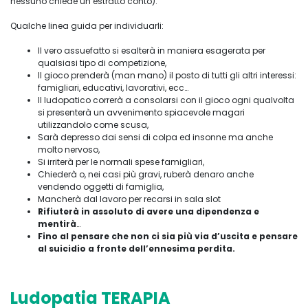
nessuno chiede un estratto conto).
Qualche linea guida per individuarli:
Il vero assuefatto si esalterà in maniera esagerata per
qualsiasi tipo di competizione,
Il gioco prenderà (man mano) il posto di tutti gli altri interessi:
famigliari, educativi, lavorativi, ecc…
Il ludopatico correrà a consolarsi con il gioco ogni qualvolta
si presenterà un avvenimento spiacevole magari
utilizzandolo come scusa,
Sarà depresso dai sensi di colpa ed insonne ma anche
molto nervoso,
Si irriterà per le normali spese famigliari,
Chiederà o, nei casi più gravi, ruberà denaro anche
vendendo oggetti di famiglia,
Mancherà dal lavoro per recarsi in sala slot
Rifiuterà in assoluto di avere una dipendenza e
mentirà
…
Fino al pensare che non ci sia più via d’uscita e pensare
al suicidio a fronte dell’ennesima perdita.
Ludopatia TERAPIA