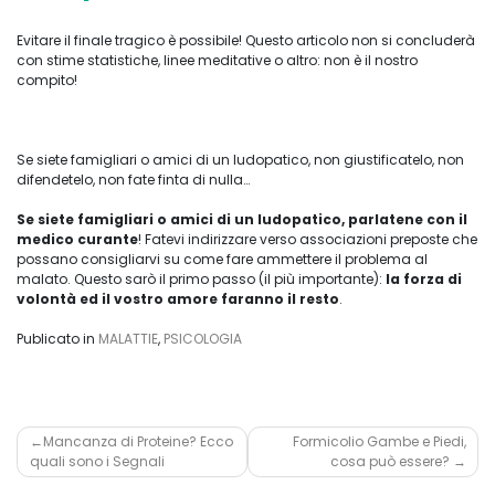
Evitare il finale tragico è possibile! Questo articolo non si concluderà
con stime statistiche, linee meditative o altro: non è il nostro
compito!
Se siete famigliari o amici di un ludopatico, non giustificatelo, non
difendetelo, non fate finta di nulla…
Se siete famigliari o amici di un ludopatico, parlatene con il
medico curante
! Fatevi indirizzare verso associazioni preposte che
possano consigliarvi su come fare ammettere il problema al
malato. Questo sarò il primo passo (il più importante):
la forza di
volontà ed il vostro amore faranno il resto
.
Publicato in
MALATTIE
,
PSICOLOGIA
Navigazione
Mancanza di Proteine? Ecco
Formicolio Gambe e Piedi,
quali sono i Segnali
cosa può essere?
articoli