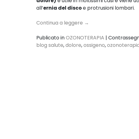
dolore)
è utile in moltissimi casi e viene u
all’
ernia del disco
e protrusioni lombari.
Continua a leggere
→
Publicato in
OZONOTERAPIA
|
Contrasseg
blog salute
,
dolore
,
ossigeno
,
ozonoterapi