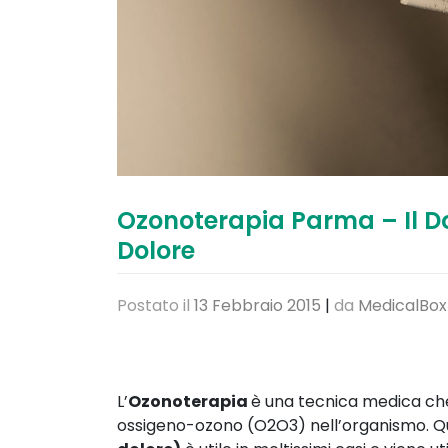
Ozonoterapia Parma – Il Dot
Dolore
Postato il
13 Febbraio 2015
|
da
MedicalBox
L’
Ozonoterapia
è una tecnica medica che 
ossigeno-ozono (O2O3) nell’organismo. Ques