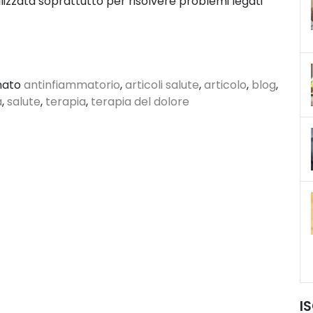
tilizzata soprattutto per risolvere problemi legati
nato
antinfiammatorio
,
articoli salute
,
articolo
,
blog
,
a
,
salute
,
terapia
,
terapia del dolore
I