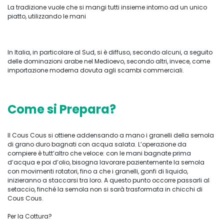
La tradizione vuole che si mangi tutti insieme intorno ad un unico
piatto, utilizzando le mani
In Italia, in particolare al Sud, si è diffuso, secondo alcuni, a seguito
delle dominazioni arabe nel Medioevo, secondo altri, invece, come
importazione moderna dovuta agli scambi commerciali.
Come si Prepara?
Il Cous Cous si ottiene addensando a mano i granelli della semola
di grano duro bagnati con acqua salata. L’operazione da
compiere è tutt’altro che veloce: con le mani bagnate prima
d’acqua e poi d’olio, bisogna lavorare pazientemente la semola
con movimenti rotatori, fino a che i granelli, gonfi di liquido,
inizieranno a staccarsi tra loro. A questo punto occorre passarli al
setaccio, finché la semola non si sarà trasformata in chicchi di
Cous Cous.
Per la Cottura?