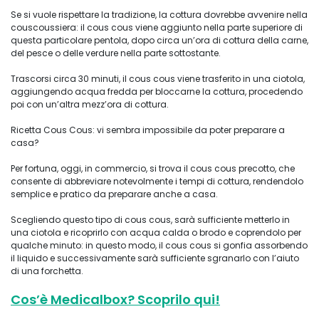
Se si vuole rispettare la tradizione, la cottura dovrebbe avvenire nella
couscoussiera: il cous cous viene aggiunto nella parte superiore di
questa particolare pentola, dopo circa un’ora di cottura della carne,
del pesce o delle verdure nella parte sottostante.
Trascorsi circa 30 minuti, il cous cous viene trasferito in una ciotola,
aggiungendo acqua fredda per bloccarne la cottura, procedendo
poi con un’altra mezz’ora di cottura.
Ricetta Cous Cous: vi sembra impossibile da poter preparare a
casa?
Per fortuna, oggi, in commercio, si trova il cous cous precotto, che
consente di abbreviare notevolmente i tempi di cottura, rendendolo
semplice e pratico da preparare anche a casa.
Scegliendo questo tipo di cous cous, sarà sufficiente metterlo in
una ciotola e ricoprirlo con acqua calda o brodo e coprendolo per
qualche minuto: in questo modo, il cous cous si gonfia assorbendo
il liquido e successivamente sarà sufficiente sgranarlo con l’aiuto
di una forchetta.
Cos’è Medicalbox? Scoprilo qui!