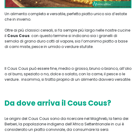
Un alimento completo e versatile, perfetto piatto unico sia d’estate
che in inverno.
Oltre ai più classici cereali, si fa sempre più largo nelle nostre cucine
il
Cous Cous
: con questo termine si indicano sia i granelli di
semola di grano duro cotti al vapore, sia l’omonimo piatto a base
di carni miste, pesce in umido o verdure stufate.
Il Cous Cous può essere fine, medio o grosso, bruno o bianco, all’olio
o al burro, speziato o no, dolce o salato, con la carne, il pesce o le
verdure.. insomma, si tratta proprio di un alimento davvero versatile.
Da dove arriva il Cous Cous?
Le origini del Cous Cous sono da ricercare nel Maghreb, la terra dei
Berberi, la popolazione indigena dell’Africa Settentrionale in cui è
considerato un piatto conviviale, da consumare la sera.