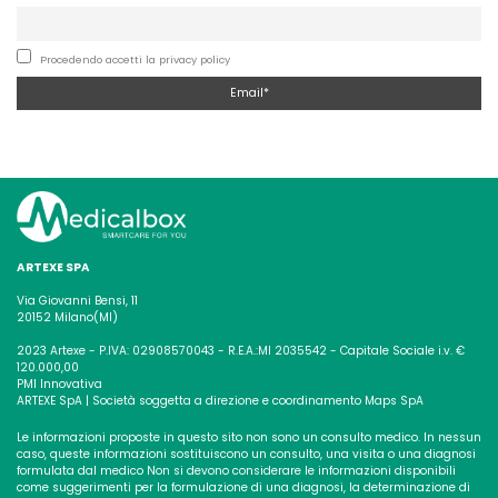
Procedendo accetti la privacy policy
ARTEXE SPA
Via Giovanni Bensi, 11
20152 Milano(MI)
2023 Artexe - P.IVA: 02908570043 - R.E.A.:MI 2035542 - Capitale Sociale i.v. €
120.000,00
PMI Innovativa
ARTEXE SpA | Società soggetta a direzione e coordinamento Maps SpA
Le informazioni proposte in questo sito non sono un consulto medico. In nessun
caso, queste informazioni sostituiscono un consulto, una visita o una diagnosi
formulata dal medico
Non si devono considerare le informazioni disponibili
come suggerimenti per la formulazione di una diagnosi, la determinazione di