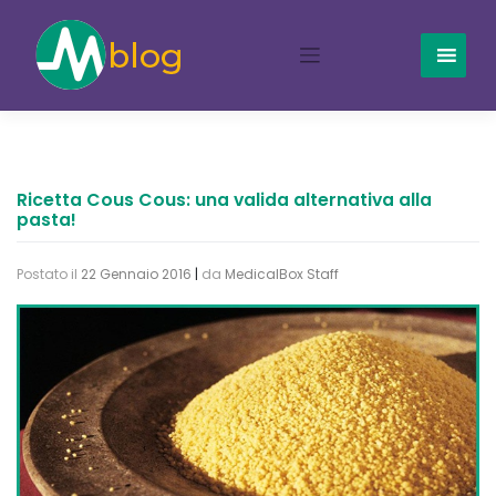
Skip
to
content
Ricetta Cous Cous: una valida alternativa alla
pasta!
Postato il
22 Gennaio 2016
|
da
MedicalBox Staff