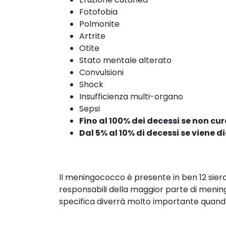
Fotofobia
Polmonite
Artrite
Otite
Stato mentale alterato
Convulsioni
Shock
Insufficienza multi-organo
Sepsi
Fino al 100% dei decessi se non cu
Dal 5% al 10% di decessi se viene 
Il meningococco è presente in ben 12 siero
responsabili della maggior parte di meningiti 
specifica diverrà molto importante quand