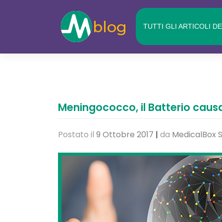
Skip
to
TUTTI GLI ARTICOLI D
content
Meningococco, il Batterio causa
Postato il
9 Ottobre 2017
|
da
MedicalBox S