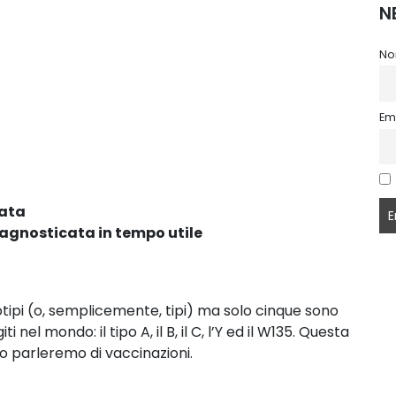
N
No
Em
rata
diagnosticata in tempo utile
tipi (o, semplicemente, tipi) ma solo cinque sono
nel mondo: il tipo A, il B, il C, l’Y ed il W135. Questa
o parleremo di vaccinazioni.