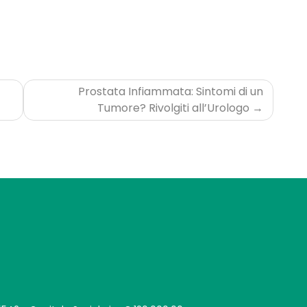
Prostata Infiammata: Sintomi di un
Tumore? Rivolgiti all’Urologo