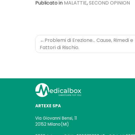
Publicato in
MALATTIE
,
SECOND OPINION
Navigazione
Problemi di Erezione… Cause, Rimedi e
articoli
Fattori di Rischio.
ARTEXE SPA
Via Giovanni Bensi, 11
20152 Milano(MI)