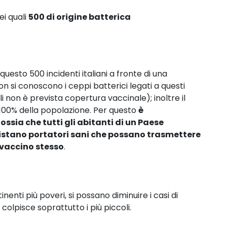
ei quali
500 di origine batterica
sto 500 incidenti italiani a fronte di una
n si conoscono i ceppi batterici legati a questi
i non è prevista copertura vaccinale); inoltre il
ul 100% della popolazione. Per questo
è
sia che tutti gli abitanti di un Paese
istano portatori sani che possano trasmettere
l vaccino stesso
.
nenti più poveri, si possano diminuire i casi di
colpisce soprattutto i più piccoli.