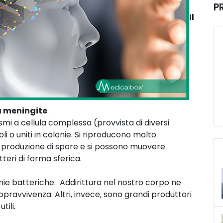
P
Il
a meningite
.
nismi a cellula complessa (provvista di diversi
li o uniti in colonie. Si riproducono molto
a produzione di spore e si possono muovere
tteri di forma sferica.
nie batteriche. Addirittura nel nostro corpo ne
opravvivenza. Altri, invece, sono grandi produttori
tili.