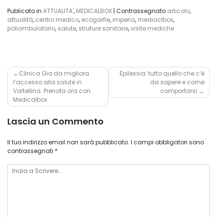
Publicato in
ATTUALITA'
,
MEDICALBOX
|
Contrassegnato
articolo
,
attualità
,
centro medico
,
ecogarfie
,
imperia
,
mediaclbox
,
poliambulatorio
,
salute
,
struture sanitarie
,
visite mediche
Navigazione
Clinica Gia.da migliora
Epilessia: tutto quello che c’è
l’accesso alla salute in
da sapere e come
articoli
Valtellina. Prenota ora con
comportarsi
Medicalbox
Lascia un Commento
Il tuo indirizzo email non sarà pubblicato.
I campi obbligatori sono
contrassegnati
*