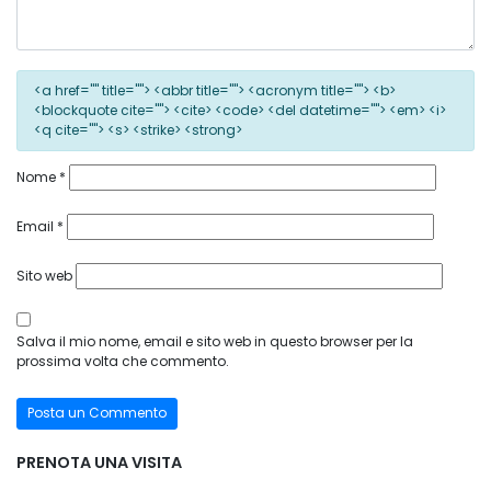
<a href="" title=""> <abbr title=""> <acronym title=""> <b>
<blockquote cite=""> <cite> <code> <del datetime=""> <em> <i>
<q cite=""> <s> <strike> <strong>
Nome
*
Email
*
Sito web
Salva il mio nome, email e sito web in questo browser per la
prossima volta che commento.
PRENOTA UNA VISITA