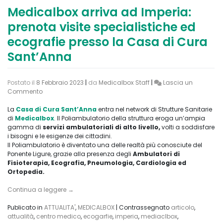
Medicalbox arriva ad Imperia:
prenota visite specialistiche ed
ecografie presso la Casa di Cura
Sant’Anna
Postato il
8 Febbraio 2023
|
da
Medicalbox Staff
|
Lascia un
on
Commento
Medicalbox
arriva
La
Casa di Cura Sant’Anna
entra nel network di Strutture Sanitarie
ad
di
Medicalbox
. Il Poliambulatorio della struttura eroga un’ampia
Imperia:
gamma di
servizi ambulatoriali di alto livello,
volti a soddisfare
prenota
i bisogni e le esigenze dei cittadini.
visite
Il Poliambulatorio è diventato una delle realtà più conosciute del
specialistiche
Ponente Ligure, grazie alla presenza degli
Ambulatori di
ed
Fisioterapia, Ecografia, Pneumologia, Cardiologia ed
ecografie
Ortopedia.
presso
la
Continua a leggere
→
Casa
di
Publicato in
ATTUALITA'
,
MEDICALBOX
|
Contrassegnato
articolo
,
Cura
attualità
,
centro medico
,
ecogarfie
,
imperia
,
mediaclbox
,