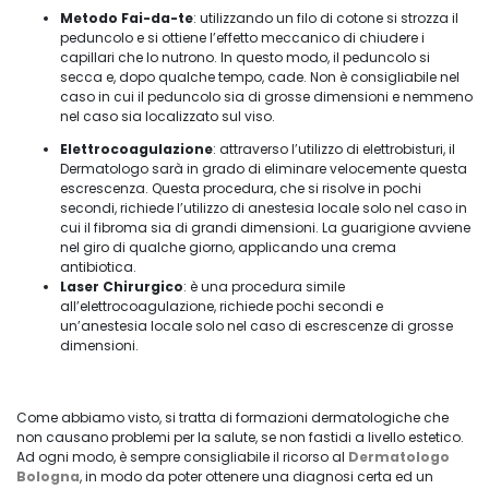
Metodo Fai-da-te
: utilizzando un filo di cotone si strozza il
peduncolo e si ottiene l’effetto meccanico di chiudere i
capillari che lo nutrono. In questo modo, il peduncolo si
secca e, dopo qualche tempo, cade. Non è consigliabile nel
caso in cui il peduncolo sia di grosse dimensioni e nemmeno
nel caso sia localizzato sul viso.
Elettrocoagulazione
: attraverso l’utilizzo di elettrobisturi, il
Dermatologo sarà in grado di eliminare velocemente questa
escrescenza. Questa procedura, che si risolve in pochi
secondi, richiede l’utilizzo di anestesia locale solo nel caso in
cui il fibroma sia di grandi dimensioni. La guarigione avviene
nel giro di qualche giorno, applicando una crema
antibiotica.
Laser Chirurgico
: è una procedura simile
all’elettrocoagulazione, richiede pochi secondi e
un’anestesia locale solo nel caso di escrescenze di grosse
dimensioni.
Come abbiamo visto, si tratta di formazioni dermatologiche che
non causano problemi per la salute, se non fastidi a livello estetico.
Ad ogni modo, è sempre consigliabile il ricorso al
Dermatologo
Bologna
, in modo da poter ottenere una diagnosi certa ed un