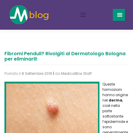
Skip
to
content
Fibromi Penduli? Rivolgiti al Dermatologo Bologna
per eliminarli!
Postato il
8 Settembre 2016
|
da
MedicalBox Staff
Queste
formazioni
hanno origine
nel
derma
,
cioè nella
parte
sottostante
l’epidermide e
sono
generalmente