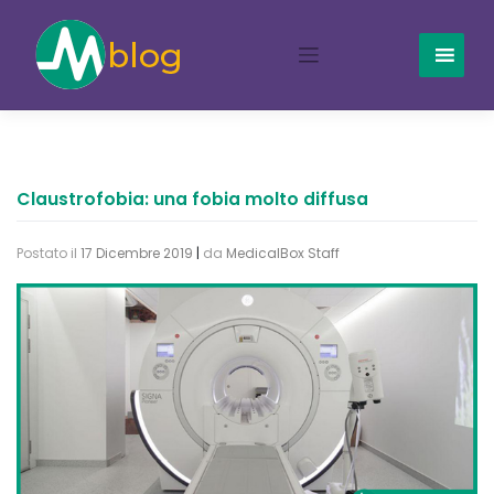
Skip
to
content
Claustrofobia: una fobia molto diffusa
Postato il
17 Dicembre 2019
|
da
MedicalBox Staff