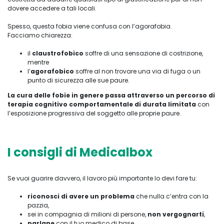
dovere accedere a tali locali.
Spesso, questa fobia viene confusa con l’agorafobia.
Facciamo chiarezza:
il
claustrofobico
soffre di una sensazione di costrizione,
mentre
l’
agorafobico
soffre al non trovare una via di fuga o un
punto di sicurezza alle sue paure.
La cura delle fobie in genere passa attraverso un percorso di
terapia cognitivo comportamentale di
durata limitata
con
l’esposizione progressiva del soggetto alle proprie paure.
I consigli di Medicalbox
Se vuoi guarire davvero, il lavoro più importante lo devi fare tu:
riconosci di avere un problema
che nulla c’entra con la
pazzia,
sei in compagnia di milioni di persone,
non vergognarti
,
parlane
con il tuo medico di base,