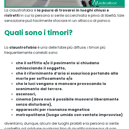
La claustrofobia è
la paura di trovarsi in luoghi chiusi e
ristretti
in cui la persona si sente accerchiata e priva di libertà; tale
sensazione può facilmente sfociare in un attacco di panico.
Quali sono i timori?
La
claustrofobia
è una delle fobie più diffuse; i timori più
frequentemente correlati sono:
che il soffitto e/o il pavimento si chiudano
schiacciando il soggetto,
che il rifornimento d’aria si esaurisca portando alla
morte per soffocamento e/o
che le luci vengano a mancare provocando lo
svenimento dal terrore.
ascensori,
cinema (dove non è possibile muoversi liberamente
senza disturbare),
apparecchi per risonanza magnetica
metropolitana (luogo umido con ventate improvvise)
diventano, dunque, alcuni dei luoghi proibiti e la persona si sente
costretta ad addurre qualsiasi tipo di giustificazione pur di non