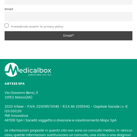
Email
Procedendo accetti la privacy policy
ARTEXE SPA
Via Giovanni Bensi, 11
20152 Milano(MI)
2023 Artexe - P.IVA: 02908570043 - R.E.A.:MI 2035542 - Capitale Sociale i.v. €
120.000,00
PMI Innovativa
ARTEXE SpA | Società soggetta a direzione e coordinamento Maps SpA
Le informazioni proposte in questo sito non sono un consulto medico. In nessun
caso, queste informazioni sostituiscono un consulto, una visita o una diagnosi