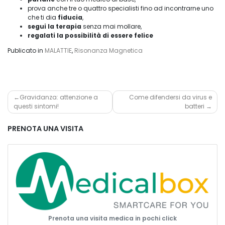
prova anche tre o quattro specialisti fino ad incontrarne uno
che ti dia
fiducia
,
segui la terapia
senza mai mollare,
regalati la possibilità di essere felice
Publicato in
MALATTIE
,
Risonanza Magnetica
Navigazione
Gravidanza: attenzione a
Come difendersi da virus e
questi sintomi!
batteri
articoli
PRENOTA UNA VISITA
Prenota una visita medica in pochi click