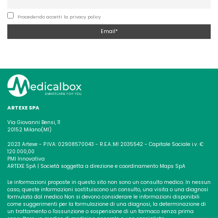
Procedendo accetti la privacy policy
ARTEXE SPA
Via Giovanni Bensi, 11
20152 Milano(MI)
2023 Artexe - P.IVA: 02908570043 - R.E.A.:MI 2035542 - Capitale Sociale i.v. €
120.000,00
PMI Innovativa
ARTEXE SpA | Società soggetta a direzione e coordinamento Maps SpA
Le informazioni proposte in questo sito non sono un consulto medico. In nessun
caso, queste informazioni sostituiscono un consulto, una visita o una diagnosi
formulata dal medico
Non si devono considerare le informazioni disponibili
come suggerimenti per la formulazione di una diagnosi, la determinazione di
un trattamento o l'assunzione o sospensione di un
farmaco senza prima