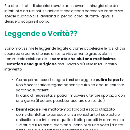
Sia che si tratti di cicatrici dovute ad interventi chirurgici che da
infortuni o da ustioni, se antiestetiche creano parecchio imbarazzo
specie quando ci si avvicina ai periodi caldi durante i quali si
desidera scoprire il corpo.
Leggende o Verità??
Sono moltissime le leggende legate a come accelerare le fasi di cui
sopra ed a come ottenere un esito visivamente gradevole. In
commercio esistono delle
pomate che aiutano moltissimo
l’estetica della guarigione
ma il lavoro più utile lo fa il nostro
intervento.
Come prima cosa, bisogna farsi coraggio e
pulire la parte
.
Non è necessario sfregare: sapone neutro ed acqua corrente
saranno sufficienti.
In caso di necessità, si potrà rimuovere ulteriore sporcizia con
una garza (il cotone potrebbe lasciare dei residui)
Disinfezione
. Per molto tempo l’alcool è stato utilizzato
come disinfettante per eccellenza nonostante il suo potere
antisettico sia inferiore a quello di altri prodotti in commercio.
“Se brucia ti fa bene” dicevano i nonnini di una volta (d’altra