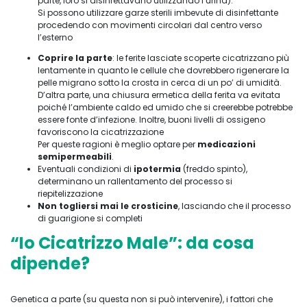
parte, loro si disinfettavano utilizzando l’urina).
Si possono utilizzare garze sterili imbevute di disinfettante
procedendo con movimenti circolari dal centro verso
l’esterno
Coprire la parte
: le ferite lasciate scoperte cicatrizzano più
lentamente in quanto le cellule che dovrebbero rigenerare la
pelle migrano sotto la crosta in cerca di un po’ di umidità.
D’altra parte, una chiusura ermetica della ferita va evitata
poiché l’ambiente caldo ed umido che si creerebbe potrebbe
essere fonte d’infezione. Inoltre, buoni livelli di ossigeno
favoriscono la cicatrizzazione
Per queste ragioni è meglio optare per
medicazioni
semipermeabili
.
Eventuali condizioni di
ipotermia
(freddo spinto),
determinano un rallentamento del processo si
riepitelizzazione
Non togliersi mai le crosticine
, lasciando che il processo
di guarigione si completi
“Io Cicatrizzo Male”: da cosa
dipende?
Genetica a parte (su questa non si può intervenire), i fattori che