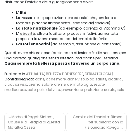
disturbano l’estetica della guarigione sono diversi:
L’ Età
La razza
: nelle popolazioni nere ed asiatiche, tendono a
formarsi placche fibrose sotto l’epidermide(cheloidi)
Lo stato nutrizionale
(ad esempio: carenza di Vitamina C)
L’
obesità
: oltre a facilitare i processi infettivi, aumentata
proprio la trazione meccanica dei lembi della ferita
Fattori endocrini
(ad esempio, assunzione di cortisonici)
Quindi: avere chiaro cosa fare in caso di lesione è utile non sono per
una corretta guarigione senza infezioni ma anche per l’estetica.
Quasi sempre la bellezza passa attraverso un corpo sano.
Publicato in
ATTUALITA'
,
BELLEZZA E BENESSERE
,
DERMATOLOGIA
|
Contrassegnato
acne
,
acne mare
,
acne viso
,
blog salute
,
cicatrici
,
cicatrici viso
,
crema solare
,
creme
,
dermatologia
,
estate
,
medicalbox
,
pelle
,
pelle del viso
,
prevenzione
,
protezione
,
salute
,
sole
Navigazione
Morbo di Paget: Sintomi,
Gomito del Tennista: Rimedi
Cause e la Terapia di questa
per superarlo con la
articoli
Malattia Ossea
Fisioterapia Rovigo