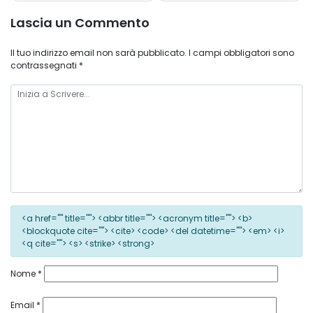
Lascia un Commento
Il tuo indirizzo email non sarà pubblicato.
I campi obbligatori sono
contrassegnati
*
<a href="" title=""> <abbr title=""> <acronym title=""> <b>
<blockquote cite=""> <cite> <code> <del datetime=""> <em> <i>
<q cite=""> <s> <strike> <strong>
Nome
*
Email
*