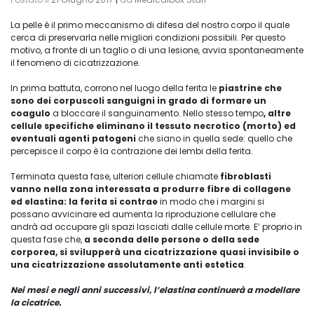
La pelle è il primo meccanismo di difesa del nostro corpo il quale
cerca di preservarla nelle migliori condizioni possibili. Per questo
motivo, a fronte di un taglio o di una lesione, avvia spontaneamente
il fenomeno di cicatrizzazione.
In prima battuta, corrono nel luogo della ferita le
piastrine che
sono dei corpuscoli sanguigni in grado di formare un
coagulo
a bloccare il sanguinamento. Nello stesso tempo
, altre
cellule specifiche eliminano il tessuto necrotico (morto) ed
eventuali agenti patogeni
che siano in quella sede: quello che
percepisce il corpo è la contrazione dei lembi della ferita.
Terminata questa fase, ulteriori cellule chiamate
fibroblasti
vanno nella zona interessata a produrre fibre di collagene
ed elastina: la ferita si contrae
in modo che i margini si
possano avvicinare ed aumenta la riproduzione cellulare che
andrà ad occupare gli spazi lasciati dalle cellule morte. E’ proprio in
questa fase che,
a seconda delle persone o della sede
corporea, si svilupperà una cicatrizzazione quasi invisibile o
una cicatrizzazione assolutamente anti estetica
.
Nei mesi e negli anni successivi, l’elastina continuerà a modellare
la cicatrice.