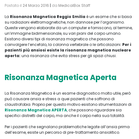
Postato il
24 Marzo 2016
|
da
MedicalBox Staff
La
Risonanza Magnetica Reggio Emilia
è un esame che si basa
su radiazioni elettromagnetiche, non dannose per l’organismo.
Queste vengono elaborate da un computer e forniscono, al termine,
un’immagine bidimensionale, su vari piani del corpo umano.
Esistono diversi tipi di risonanza magnetica che possono
coinvolgere l’encefalo, la colonna vertebrale o le articolazioni.
Per i
pazienti più ansiosi esiste la risonanza magnetica nucleare
aperta:
una risonanza che evita stress per gli spazi chiusi.
Risonanza Magnetica Aperta
La Risonanza Magnetica è un esame diagnostico molto utile, però
può causare ansia e stress a quei pazienti che soffrono di
claustrofobia. Proprio per questo motivo esistono strumentazioni di
Risonanza Magnetica APERTA
,
che possono riguardare sia
specifici distretti del corpo, ma anche il corpo nella sua totalità.
Per i pazienti che segnalano problematiche legate all’ansia prima
dell’esame, esiste un percorso di pre-trattamento ansiolitico.