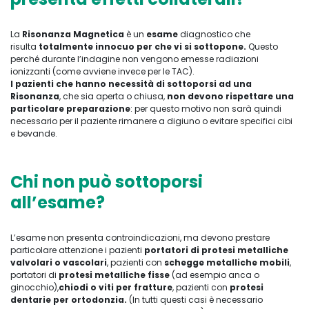
La
R
isonanza Magnetica
è un
esame
diagnostico che
risulta
totalmente innocuo per che vi si sottopone.
Questo
perché durante l’indagine non vengono emesse radiazioni
ionizzanti (come avviene invece per le TAC).
I pazienti che hanno necessità di sottoporsi ad una
Risonanza
, che sia aperta o chiusa,
non devono rispettare una
particolare preparazione
: per questo motivo non sarà quindi
necessario per il paziente rimanere a digiuno o evitare specifici cibi
e bevande.
Chi non può sottoporsi
all’esame?
L’esame non presenta controindicazioni, ma devono prestare
particolare attenzione i pazienti
portatori di protesi metalliche
valvolari o vascolari
, pazienti con
schegge metalliche mobili
,
portatori di
protesi metalliche fisse
(ad esempio anca o
ginocchio),
chiodi o viti per fratture
, pazienti con
protesi
dentarie per ortodonzia.
(In tutti questi casi è necessario