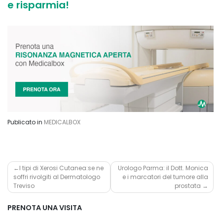
e risparmia!
Publicato in
MEDICALBOX
Navigazione
I tipi di Xerosi Cutanea:se ne
Urologo Parma: il Dott. Monica
soffri rivolgiti al Dermatologo
e i marcatori del tumore alla
articoli
Treviso
prostata
PRENOTA UNA VISITA