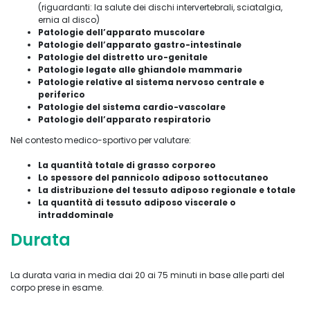
(riguardanti: la salute dei dischi intervertebrali, sciatalgia,
ernia al disco)
Patologie dell’apparato muscolare
Patologie dell’apparato gastro-intestinale
Patologie del distretto uro-genitale
Patologie legate alle ghiandole mammarie
Patologie relative al sistema nervoso centrale e
periferico
Patologie del sistema cardio-vascolare
Patologie dell’apparato respiratorio
Nel contesto medico-sportivo per valutare:
La quantità totale di grasso corporeo
Lo spessore del pannicolo adiposo sottocutaneo
La distribuzione del tessuto adiposo regionale e totale
La quantità di tessuto adiposo viscerale o
intraddominale
Durata
La durata varia in media dai 20 ai 75 minuti in base alle parti del
corpo prese in esame.