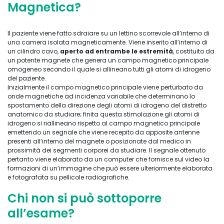
Magnetica?
Il paziente viene fatto sdraiare su un lettino scorrevole all’interno di
una camera isolata magneticamente. Viene inserito all’interno di
un cilindro cavo,
aperto ad entrambe le estremità
, costituito da
un potente magnete che genera un campo magnetico principale
omogeneo secondo il quale si allineano tutti gli atomi di idrogeno
del paziente.
Inizialmente il campo magnetico principale viene perturbato da
onde magnetiche ad incidenza variabile che determinano lo
spostamento della direzione degli atomi di idrogeno del distretto
anatomico da studiare; finita questa stimolazione gli atomi di
idrogeno si riallineano rispetto al campo magnetico principale
emettendo un segnale che viene recepito da apposite antenne
presenti all’interno del magnete o posizionate dal medico in
prossimità dei segmenti corporei da studiare. Il segnale ottenuto
pertanto viene elaborato da un computer che fornisce sul video la
formazioni di un’immagine che può essere ulteriormente elaborata
e fotografata su pellicole radiografiche.
Chi non si può sottoporre
all’esame?