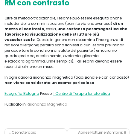
RM con contrasto
Oltre al metodo tradizionale, l’esame può essere eseguito anche
includendo la somministrazione (tramite via endovenosa)
di un
mezzo di contrasto
, ossia,
una sostanza paramagnetica che
favorisce la visualizzazione delle strutture più
vascolarizzate
. Questo in genere non determina l’insorgenza di
reazioni allergiche; peraltro sono richiesti alcuni esami preliminari
per accertare le condizioni di salute del paziente ( emocromo,
quadro proteico, creatininemia, azotemia, glicemia,
elettrocardiogramma, urine semplici). Tali esami devono essere
recenti di almeno un mese.
In ogni caso la risonanza magnetica (tradizionale e con contrasto)
non viene considerata un esame pericoloso
.
Ecografia Bologna
Presso
Il Centro di Terapia Ionoforetica
Publicato in
Risonanza Magnetica
Navigazione
Ozonoterapia
Apnee Notturne Bambini: 8