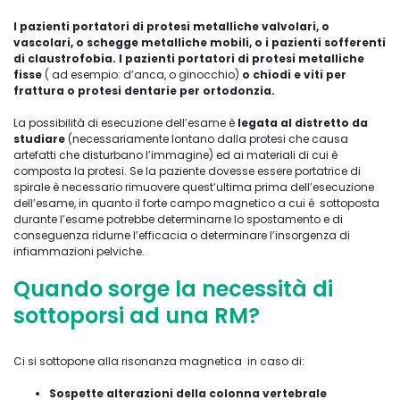
I pazienti portatori di protesi metalliche valvolari, o
vascolari, o schegge metalliche mobili, o i pazienti sofferenti
di claustrofobia. I pazienti portatori di protesi metalliche
fisse
( ad esempio: d’anca, o ginocchio)
o chiodi e viti per
frattura o protesi dentarie per ortodonzia.
La possibilità di esecuzione dell’esame è
legata al distretto da
studiare
(necessariamente lontano dalla protesi che causa
artefatti che disturbano l’immagine) ed ai materiali di cui è
composta la protesi. Se la paziente dovesse essere portatrice di
spirale è necessario rimuovere quest’ultima prima dell’esecuzione
dell’esame, in quanto il forte campo magnetico a cui è sottoposta
durante l’esame potrebbe determinarne lo spostamento e di
conseguenza ridurne l’efficacia o determinare l’insorgenza di
infiammazioni pelviche.
Quando sorge la necessità di
sottoporsi ad una RM?
Ci si sottopone alla risonanza magnetica in caso di:
Sospette alterazioni della colonna vertebrale